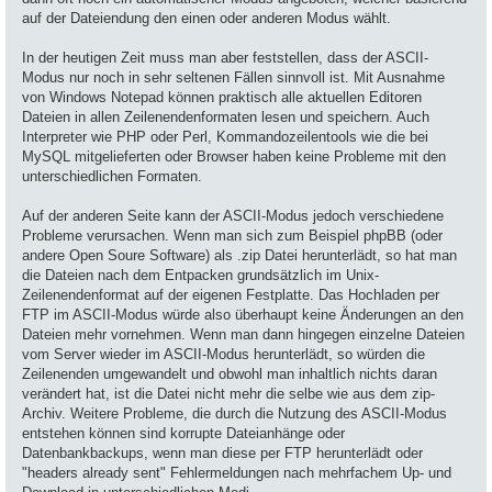
auf der Dateiendung den einen oder anderen Modus wählt.
In der heutigen Zeit muss man aber feststellen, dass der ASCII-
Modus nur noch in sehr seltenen Fällen sinnvoll ist. Mit Ausnahme
von Windows Notepad können praktisch alle aktuellen Editoren
Dateien in allen Zeilenendenformaten lesen und speichern. Auch
Interpreter wie PHP oder Perl, Kommandozeilentools wie die bei
MySQL mitgelieferten oder Browser haben keine Probleme mit den
unterschiedlichen Formaten.
Auf der anderen Seite kann der ASCII-Modus jedoch verschiedene
Probleme verursachen. Wenn man sich zum Beispiel phpBB (oder
andere Open Soure Software) als .zip Datei herunterlädt, so hat man
die Dateien nach dem Entpacken grundsätzlich im Unix-
Zeilenendenformat auf der eigenen Festplatte. Das Hochladen per
FTP im ASCII-Modus würde also überhaupt keine Änderungen an den
Dateien mehr vornehmen. Wenn man dann hingegen einzelne Dateien
vom Server wieder im ASCII-Modus herunterlädt, so würden die
Zeilenenden umgewandelt und obwohl man inhaltlich nichts daran
verändert hat, ist die Datei nicht mehr die selbe wie aus dem zip-
Archiv. Weitere Probleme, die durch die Nutzung des ASCII-Modus
entstehen können sind korrupte Dateianhänge oder
Datenbankbackups, wenn man diese per FTP herunterlädt oder
"headers already sent" Fehlermeldungen nach mehrfachem Up- und