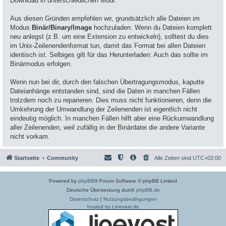
Download in unterschiedlichen Modi.
Aus diesen Gründen empfehlen wir, grundsätzlich alle Dateien im
Modus
Binär/Binary/Image
hochzuladen. Wenn du Dateien komplett
neu anlegst (z.B. um eine Extension zu entwickeln), solltest du dies
im Unix-Zeilenendenformat tun, damit das Format bei allen Dateien
identisch ist. Selbiges gilt für das Herunterladen: Auch das sollte im
Binärmodus erfolgen.
Wenn nun bei dir, durch den falschen Übertragungsmodus, kaputte
Dateianhänge entstanden sind, sind die Daten in manchen Fällen
trotzdem noch zu reparieren. Dies muss nicht funktionieren, denn die
Umkehrung der Umwandlung der Zeilenenden ist eigentlich nicht
eindeutig möglich. In manchen Fällen hilft aber eine Rückumwandlung
aller Zeilenenden, weil zufällig in der Binärdatei die andere Variante
nicht vorkam.
Startseite
Community
Alle Zeiten sind
UTC+02:00
Powered by
phpBB
® Forum Software © phpBB Limited
Deutsche Übersetzung durch
phpBB.de
Datenschutz
|
Nutzungsbedingungen
hosted by Linevast.de