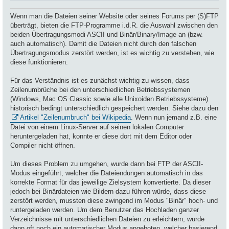
Wenn man die Dateien seiner Website oder seines Forums per (S)FTP
überträgt, bieten die FTP-Programme i.d.R. die Auswahl zwischen den
beiden Übertragungsmodi ASCII und Binär/Binary/Image an (bzw.
auch automatisch). Damit die Dateien nicht durch den falschen
Übertragungsmodus zerstört werden, ist es wichtig zu verstehen, wie
diese funktionieren.
Für das Verständnis ist es zunächst wichtig zu wissen, dass
Zeilenumbrüche bei den unterschiedlichen Betriebssystemen
(Windows, Mac OS Classic sowie alle Unixoiden Betriebssysteme)
historisch bedingt unterschiedlich gespeichert werden. Siehe dazu den
Artikel "Zeilenumbruch" bei Wikipedia
. Wenn nun jemand z.B. eine
Datei von einem Linux-Server auf seinen lokalen Computer
heruntergeladen hat, konnte er diese dort mit dem Editor oder
Compiler nicht öffnen.
Um dieses Problem zu umgehen, wurde dann bei FTP der ASCII-
Modus eingeführt, welcher die Dateiendungen automatisch in das
korrekte Format für das jeweilige Zielsystem konvertierte. Da dieser
jedoch bei Binärdateien wie Bildern dazu führen würde, dass diese
zerstört werden, mussten diese zwingend im Modus "Binär" hoch- und
runtergeladen werden. Um dem Benutzer das Hochladen ganzer
Verzeichnisse mit unterschiedlichen Dateien zu erleichtern, wurde
dann oft noch ein automatischer Modus angeboten, welcher basierend