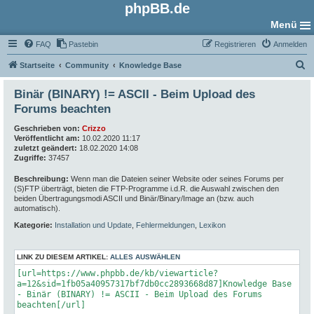
phpBB.de
Menü
FAQ
Pastebin
Registrieren
Anmelden
S
Startseite
Community
Knowledge Base
u
Binär (BINARY) != ASCII - Beim Upload des
c
Forums beachten
h
Geschrieben von:
Crizzo
e
Veröffentlicht am:
10.02.2020 11:17
zuletzt geändert:
18.02.2020 14:08
Zugriffe:
37457
Beschreibung:
Wenn man die Dateien seiner Website oder seines Forums per
(S)FTP überträgt, bieten die FTP-Programme i.d.R. die Auswahl zwischen den
beiden Übertragungsmodi ASCII und Binär/Binary/Image an (bzw. auch
automatisch).
Kategorie:
Installation und Update
,
Fehlermeldungen
,
Lexikon
LINK ZU DIESEM ARTIKEL:
ALLES AUSWÄHLEN
[url=https://www.phpbb.de/kb/viewarticle?
a=12&sid=1fb05a40957317bf7db0cc2893668d87]Knowledge Base
- Binär (BINARY) != ASCII - Beim Upload des Forums
beachten[/url]