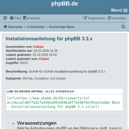
phpBB.de
Menü
FAQ
Pastebin
Registrieren
Anmelden
S
Startseite
Community
Knowledge Base
u
Installationsanleitung für phpBB 3.3.x
c
Geschrieben von:
Crizzo
h
Veröffentlicht am:
10.02.2020 11:20
e
zuletzt geändert:
25.10.2025 15:54
zuletzt geändert von:
Crizzo
Zugriffe:
91157
Beschreibung:
Schritt-für-Schritt Installationsanleitung für phpBB 3.3.x
Kategorie:
Wichtig
,
Installation und Update
LINK ZU DIESEM ARTIKEL:
ALLES AUSWÄHLEN
[url=https://www.phpbb.de/kb/viewarticle?
a=13&sid=d6f7ad17a42bbe892d94ba8ffa5d6f8e]Knowledge Base
- Installationsanleitung für phpBB 3.3.x[/url]
Voraussetzungen
Welche Anforderungen phpBB an den Webspace stellt, kann in