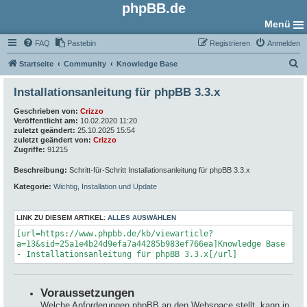
phpBB.de
Menü
FAQ
Pastebin
Registrieren
Anmelden
S
Startseite
Community
Knowledge Base
u
Installationsanleitung für phpBB 3.3.x
c
Geschrieben von:
Crizzo
h
Veröffentlicht am:
10.02.2020 11:20
e
zuletzt geändert:
25.10.2025 15:54
zuletzt geändert von:
Crizzo
Zugriffe:
91215
Beschreibung:
Schritt-für-Schritt Installationsanleitung für phpBB 3.3.x
Kategorie:
Wichtig
,
Installation und Update
LINK ZU DIESEM ARTIKEL:
ALLES AUSWÄHLEN
[url=https://www.phpbb.de/kb/viewarticle?
a=13&sid=25a1e4b24d9efa7a44285b983ef766ea]Knowledge Base
- Installationsanleitung für phpBB 3.3.x[/url]
Voraussetzungen
Welche Anforderungen phpBB an den Webspace stellt, kann in