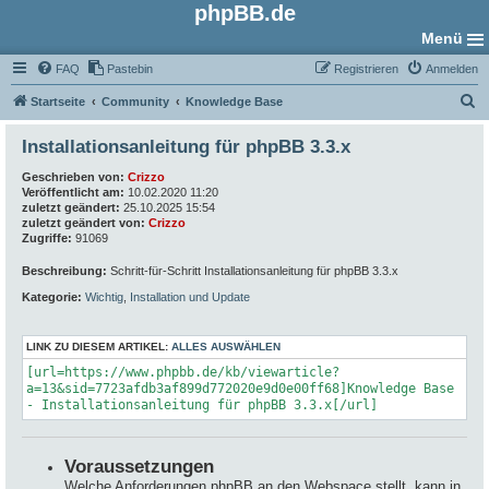
phpBB.de
Menü
FAQ
Pastebin
Registrieren
Anmelden
S
Startseite
Community
Knowledge Base
u
Installationsanleitung für phpBB 3.3.x
c
Geschrieben von:
Crizzo
h
Veröffentlicht am:
10.02.2020 11:20
e
zuletzt geändert:
25.10.2025 15:54
zuletzt geändert von:
Crizzo
Zugriffe:
91069
Beschreibung:
Schritt-für-Schritt Installationsanleitung für phpBB 3.3.x
Kategorie:
Wichtig
,
Installation und Update
LINK ZU DIESEM ARTIKEL:
ALLES AUSWÄHLEN
[url=https://www.phpbb.de/kb/viewarticle?
a=13&sid=7723afdb3af899d772020e9d0e00ff68]Knowledge Base
- Installationsanleitung für phpBB 3.3.x[/url]
Voraussetzungen
Welche Anforderungen phpBB an den Webspace stellt, kann in