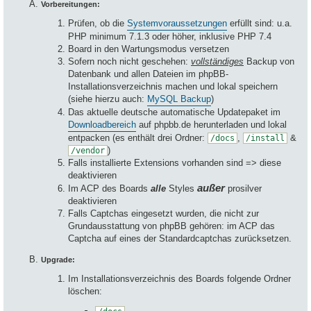
Vorbereitungen:
Prüfen, ob die
Systemvoraussetzungen
erfüllt sind: u.a.
PHP minimum 7.1.3 oder höher, inklusive PHP 7.4
Board in den Wartungsmodus versetzen
Sofern noch nicht geschehen:
vollständiges
Backup von
Datenbank und allen Dateien im phpBB-
Installationsverzeichnis machen und lokal speichern
(siehe hierzu auch:
MySQL Backup
)
Das aktuelle deutsche automatische Updatepaket im
Downloadbereich
auf phpbb.de herunterladen und lokal
entpacken (es enthält drei Ordner:
,
&
/docs
/install
)
/vendor
Falls installierte Extensions vorhanden sind => diese
deaktivieren
außer
Im ACP des Boards
alle
Styles
prosilver
deaktivieren
Falls Captchas eingesetzt wurden, die nicht zur
Grundausstattung von phpBB gehören: im ACP das
Captcha auf eines der Standardcaptchas zurücksetzen.
Upgrade:
Im Installationsverzeichnis des Boards folgende Ordner
löschen: