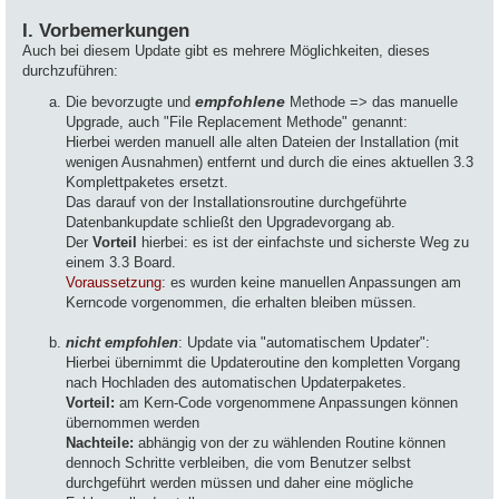
I. Vorbemerkungen
Auch bei diesem Update gibt es mehrere Möglichkeiten, dieses
durchzuführen:
Die bevorzugte und
empfohlene
Methode => das manuelle
Upgrade, auch "File Replacement Methode" genannt:
Hierbei werden manuell alle alten Dateien der Installation (mit
wenigen Ausnahmen) entfernt und durch die eines aktuellen 3.3
Komplettpaketes ersetzt.
Das darauf von der Installationsroutine durchgeführte
Datenbankupdate schließt den Upgradevorgang ab.
Der
Vorteil
hierbei: es ist der einfachste und sicherste Weg zu
einem 3.3 Board.
Voraussetzung
: es wurden keine manuellen Anpassungen am
Kerncode vorgenommen, die erhalten bleiben müssen.
.
nicht empfohlen
: Update via "automatischem Updater":
Hierbei übernimmt die Updateroutine den kompletten Vorgang
nach Hochladen des automatischen Updaterpaketes.
Vorteil:
am Kern-Code vorgenommene Anpassungen können
übernommen werden
Nachteile:
abhängig von der zu wählenden Routine können
dennoch Schritte verbleiben, die vom Benutzer selbst
durchgeführt werden müssen und daher eine mögliche