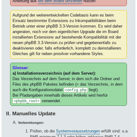
Anleitung aus
Mit dem Board umziehen
nutzen
Aufgrund der weiterentwickelten Codebasis kann es beim
Einsatz bestimmter Extensions zu Inkompatibilitäten beim
Betrieb unter einer phpBB 3.3-Version kommen. Es wird daher
angeraten, noch vor dem eigentlichen Upgrade die im Board
installierten Extensions auf bestehende Kompatibilität mit der
neuen phpBB 3.3-Version zu prüfen und gegebenenfalls zu
deaktivieren oder, falls erforderlich, komplett zu deinstallieren.
Gleiches gilt für neben prosilver vorhandene Styles.
Glossar:
a) Installationsverzeichnis (auf dem Server):
Das Verzeichnis auf dem Server, in dem sich die Ordner und
Files des phpBB Paketes befinden (= das Verzeichnis, in dem
auch die Konfigurationsdatei
liegt).
config.php
Bei Pfadangaben innerhalb dieses Artikels wird hierfür
verwendet.
<phpbb_root>
II. Manuelles Update
Vorbereitungen:
Prüfen, ob die
Systemvoraussetzungen
erfüllt sind: u.a.
PHP minimum 7.1.3 oder höher, inklusive PHP 7.4