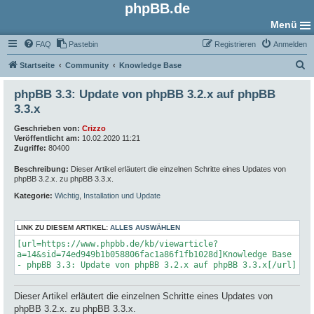
phpBB.de
Menü
FAQ
Pastebin
Registrieren
Anmelden
S
Startseite
Community
Knowledge Base
u
phpBB 3.3: Update von phpBB 3.2.x auf phpBB
c
3.3.x
h
Geschrieben von:
Crizzo
e
Veröffentlicht am:
10.02.2020 11:21
Zugriffe:
80400
Beschreibung:
Dieser Artikel erläutert die einzelnen Schritte eines Updates von
phpBB 3.2.x. zu phpBB 3.3.x.
Kategorie:
Wichtig
,
Installation und Update
LINK ZU DIESEM ARTIKEL:
ALLES AUSWÄHLEN
[url=https://www.phpbb.de/kb/viewarticle?
a=14&sid=74ed949b1b058806fac1a86f1fb1028d]Knowledge Base
- phpBB 3.3: Update von phpBB 3.2.x auf phpBB 3.3.x[/url]
Dieser Artikel erläutert die einzelnen Schritte eines Updates von
phpBB 3.2.x. zu phpBB 3.3.x.