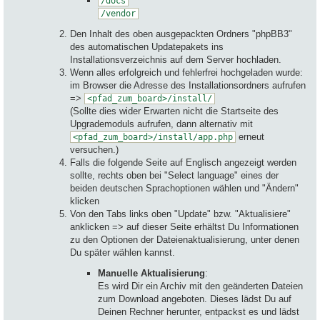
/docs
/vendor
Den Inhalt des oben ausgepackten Ordners "phpBB3"
des automatischen Updatepakets ins
Installationsverzeichnis auf dem Server hochladen.
Wenn alles erfolgreich und fehlerfrei hochgeladen wurde:
im Browser die Adresse des Installationsordners aufrufen
=>
<pfad_zum_board>/install/
(Sollte dies wider Erwarten nicht die Startseite des
Upgrademoduls aufrufen, dann alternativ mit
erneut
<pfad_zum_board>/install/app.php
versuchen.)
Falls die folgende Seite auf Englisch angezeigt werden
sollte, rechts oben bei "Select language" eines der
beiden deutschen Sprachoptionen wählen und "Ändern"
klicken
Von den Tabs links oben "Update" bzw. "Aktualisiere"
anklicken => auf dieser Seite erhältst Du Informationen
zu den Optionen der Dateienaktualisierung, unter denen
Du später wählen kannst.
Manuelle Aktualisierung
:
Es wird Dir ein Archiv mit den geänderten Dateien
zum Download angeboten. Dieses lädst Du auf
Deinen Rechner herunter, entpackst es und lädst