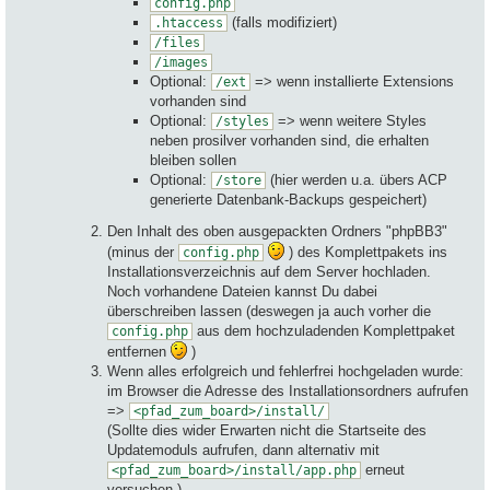
config.php
(falls modifiziert)
.htaccess
/files
/images
Optional:
=> wenn installierte Extensions
/ext
vorhanden sind
Optional:
=> wenn weitere Styles
/styles
neben prosilver vorhanden sind, die erhalten
bleiben sollen
Optional:
(hier werden u.a. übers ACP
/store
generierte Datenbank-Backups gespeichert)
Den Inhalt des oben ausgepackten Ordners "phpBB3"
(minus der
) des Komplettpakets ins
config.php
Installationsverzeichnis auf dem Server hochladen.
Noch vorhandene Dateien kannst Du dabei
überschreiben lassen (deswegen ja auch vorher die
aus dem hochzuladenden Komplettpaket
config.php
entfernen
)
Wenn alles erfolgreich und fehlerfrei hochgeladen wurde:
im Browser die Adresse des Installationsordners aufrufen
=>
<pfad_zum_board>/install/
(Sollte dies wider Erwarten nicht die Startseite des
Updatemoduls aufrufen, dann alternativ mit
erneut
<pfad_zum_board>/install/app.php
versuchen.)