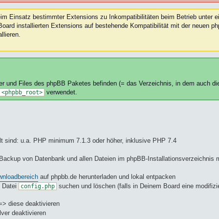
im Einsatz bestimmter Extensions zu Inkompatibilitäten beim Betrieb unter 
oard installierten Extensions auf bestehende Kompatibilität mit der neuen p
llieren.
er und Files des phpBB Paketes befinden (= das Verzeichnis, in dem auch di
verwendet.
<phpbb_root>
lt sind: u.a. PHP minimum 7.1.3 oder höher, inklusive PHP 7.4
Backup von Datenbank und allen Dateien im phpBB-Installationsverzeichnis m
nloadbereich
auf phpbb.de herunterladen und lokal entpacken
e Datei
suchen und löschen (falls in Deinem Board eine modifizi
config.php
 => diese deaktivieren
lver deaktivieren