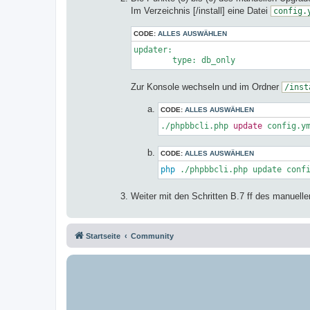
Im Verzeichnis [/install] eine Datei
config.
CODE:
ALLES AUSWÄHLEN
updater:

type
: db_only
Zur Konsole wechseln und im Ordner
/inst
CODE:
ALLES AUSWÄHLEN
./phpbbcli.php 
update
 config.y
CODE:
ALLES AUSWÄHLEN
php
 ./phpbbcli.php update conf
Weiter mit den Schritten B.7 ff des manuell
Startseite
Community