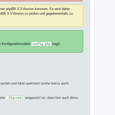
einer phpBB 3.3-Version kommen. Es wird daher
hpBB 3.3-Version zu prüfen und gegebenenfalls zu
e Konfigurationsdatei
liegt).
config.php
achen und lokal speichern (siehe hierzu auch:
erte
eingesetzt ist, dann hier auch diese
.htaccess