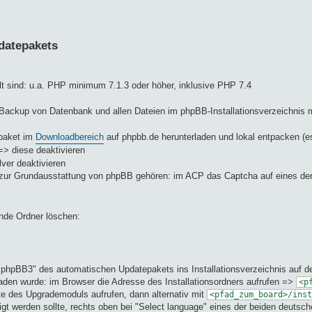
pdatepakets
lt sind: u.a. PHP minimum 7.1.3 oder höher, inklusive PHP 7.4
Backup von Datenbank und allen Dateien im phpBB-Installationsverzeichnis m
epaket im
Downloadbereich
auf phpbb.de herunterladen und lokal entpacken (es
 => diese deaktivieren
lver deaktivieren
t zur Grundausstattung von phpBB gehören: im ACP das Captcha auf eines de
ende Ordner löschen:
phpBB3" des automatischen Updatepakets ins Installationsverzeichnis auf 
eladen wurde: im Browser die Adresse des Installationsordners aufrufen =>
<p
eite des Upgrademoduls aufrufen, dann alternativ mit
<pfad_zum_board>/inst
eigt werden sollte, rechts oben bei "Select language" eines der beiden deuts