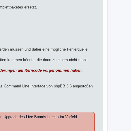
mplettpaketes ersetzt.
erden müssen und daher eine mögliche Fehlerquelle
iten kommen könnte, die dann zu einem nicht stabil
d Änderungen am Kerncode vorgenommen haben.
das Command Line Interface von phpBB 3.3 angestoßen
n Upgrade des Live Boards bereits im Vorfeld