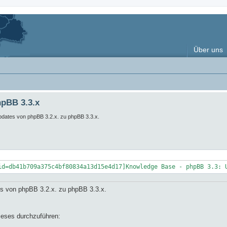
Über uns
hpBB 3.3.x
 Updates von phpBB 3.2.x. zu phpBB 3.3.x.
id=db41b709a375c4bf80834a13d15e4d17]Knowledge Base - phpBB 3.3: 
ates von phpBB 3.2.x. zu phpBB 3.3.x.
ieses durchzuführen: