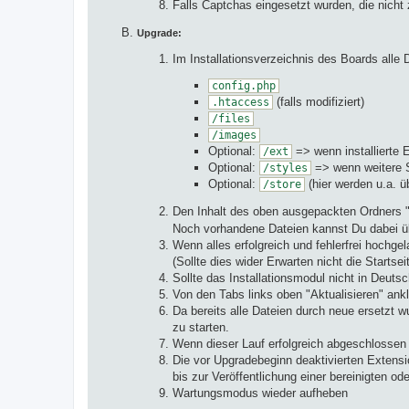
Falls Captchas eingesetzt wurden, die nich
Upgrade:
Im Installationsverzeichnis des Boards alle
config.php
(falls modifiziert)
.htaccess
/files
/images
Optional:
=> wenn installierte 
/ext
Optional:
=> wenn weitere St
/styles
Optional:
(hier werden u.a. 
/store
Den Inhalt des oben ausgepackten Ordners
Noch vorhandene Dateien kannst Du dabei ü
Wenn alles erfolgreich und fehlerfrei hochg
(Sollte dies wider Erwarten nicht die Starts
Sollte das Installationsmodul nicht in Deuts
Von den Tabs links oben "Aktualisieren" ank
Da bereits alle Dateien durch neue ersetz
zu starten.
Wenn dieser Lauf erfolgreich abgeschlossen 
Die vor Upgradebeginn deaktivierten Extens
bis zur Veröffentlichung einer bereinigten ode
Wartungsmodus wieder aufheben