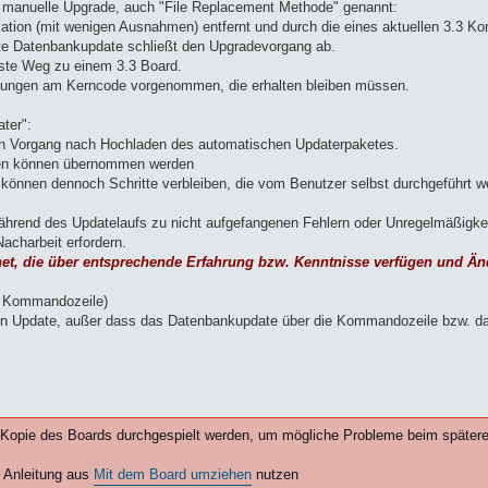
manuelle Upgrade, auch "File Replacement Methode" genannt:
llation (mit wenigen Ausnahmen) entfernt und durch die eines aktuellen 3.3 Ko
hrte Datenbankupdate schließt den Upgradevorgang ab.
erste Weg zu einem 3.3 Board.
sungen am Kerncode vorgenommen, die erhalten bleiben müssen.
ter":
en Vorgang nach Hochladen des automatischen Updaterpaketes.
n können übernommen werden
können dennoch Schritte verbleiben, die vom Benutzer selbst durchgeführt w
 während des Updatelaufs zu nicht aufgefangenen Fehlern oder Unregelmäßigke
acharbeit erfordern.
ignet, die über entsprechende Erfahrung bzw. Kenntnisse verfügen un
> Kommandozeile)
len Update, außer dass das Datenbankupdate über die Kommandozeile bzw. 
er Kopie des Boards durchgespielt werden, um mögliche Probleme beim spätere
e Anleitung aus
Mit dem Board umziehen
nutzen