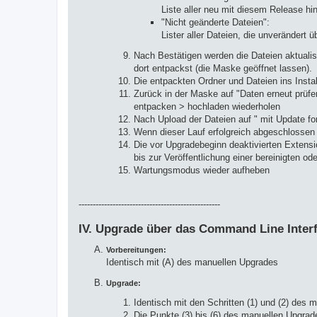
Liste aller neu mit diesem Release 
"Nicht geänderte Dateien":
Lister aller Dateien, die unveränder
Nach Bestätigen werden die Dateien aktualis
dort entpackst (die Maske geöffnet lassen).
Die entpackten Ordner und Dateien ins Insta
Zurück in der Maske auf "Daten erneut prüfen
entpacken > hochladen wiederholen
Nach Upload der Dateien auf " mit Update fo
Wenn dieser Lauf erfolgreich abgeschlossen 
Die vor Upgradebeginn deaktivierten Extens
bis zur Veröffentlichung einer bereinigten ode
Wartungsmodus wieder aufheben
--------------------------------------------------
IV. Upgrade über das Command Line Inter
Vorbereitungen:
Identisch mit (A) des manuellen Upgrades
Upgrade:
Identisch mit den Schritten (1) und (2) des 
Die Punkte (3) bis (6) des manuellen Upgrad