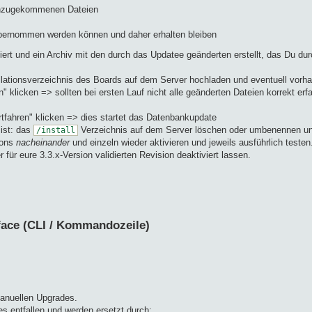
hinzugekommenen Dateien
t übernommen werden können und daher erhalten bleiben
iert und ein Archiv mit den durch das Updatee geänderten erstellt, das Du du
llationsverzeichnis des Boards auf dem Server hochladen und eventuell vorha
" klicken => sollten bei ersten Lauf nicht alle geänderten Dateien korrekt e
rtfahren" klicken => dies startet das Datenbankupdate
ist: das
Verzeichnis auf dem Server löschen oder umbenennen u
/install
ions
nacheinander
und einzeln wieder aktivieren und jeweils ausführlich testen
r für eure 3.3.x-Version validierten Revision deaktiviert lassen.
face (CLI / Kommandozeile)
manuellen Upgrades.
es entfallen und werden ersetzt durch: