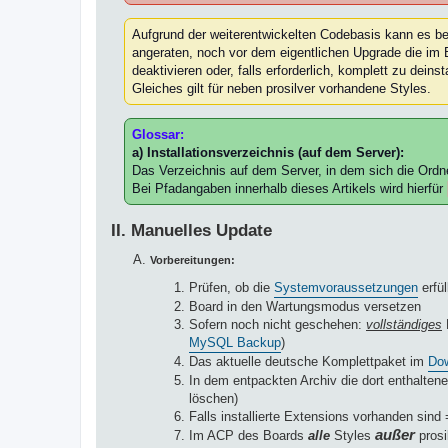
Aufgrund der weiterentwickelten Codebasis kann es be
angeraten, noch vor dem eigentlichen Upgrade die im B
deaktivieren oder, falls erforderlich, komplett zu deinsta
Gleiches gilt für neben prosilver vorhandene Styles.
Glossar:
a) Installationsverzeichnis (auf dem Server):
Das Verzeichnis auf dem Server, in dem sich die Ordn
Bei Pfadangaben innerhalb dieses Artikels wird hierfür
II. Manuelles Update
Vorbereitungen:
Prüfen, ob die
Systemvoraussetzungen
erfül
Board in den Wartungsmodus versetzen
Sofern noch nicht geschehen:
vollständiges
MySQL Backup
)
Das aktuelle deutsche Komplettpaket im
Dow
In dem entpackten Archiv die dort enthalten
löschen)
Falls installierte Extensions vorhanden sind
außer
Im ACP des Boards
alle
Styles
prosi