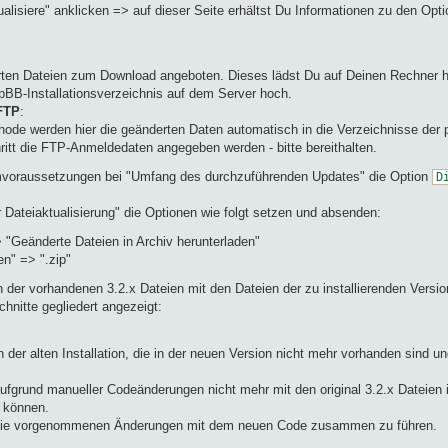
lisiere" anklicken => auf dieser Seite erhältst Du Informationen zu den Opti
erten Dateien zum Download angeboten. Dieses lädst Du auf Deinen Rechner her
pBB-Installationsverzeichnis auf dem Server hoch.
FTP
:
ode werden hier die geänderten Daten automatisch in die Verzeichnisse der p
itt die FTP-Anmeldedaten angegeben werden - bitte bereithalten.
mvoraussetzungen bei "Umfang des durchzuführenden Updates" die Option
D
Dateiaktualisierung" die Optionen wie folgt setzen und absenden:
 "Geänderte Dateien in Archiv herunterladen"
n" => ".zip"
ch der vorhandenen 3.2.x Dateien mit den Dateien der zu installierenden Versio
chnitte gegliedert angezeigt:
n der alten Installation, die in der neuen Version nicht mehr vorhanden sind 
 aufgrund manueller Codeänderungen nicht mehr mit den original 3.2.x Dateien
n können.
 die vorgenommenen Änderungen mit dem neuen Code zusammen zu führen.