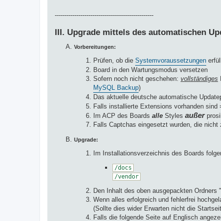
--------------------------------------------------
III. Upgrade mittels des automatischen U
Vorbereitungen:
Prüfen, ob die
Systemvoraussetzungen
erfül
Board in den Wartungsmodus versetzen
Sofern noch nicht geschehen:
vollständiges
MySQL Backup
)
Das aktuelle deutsche automatische Updat
Falls installierte Extensions vorhanden sind
außer
Im ACP des Boards
alle
Styles
prosi
Falls Captchas eingesetzt wurden, die nich
Upgrade:
Im Installationsverzeichnis des Boards folg
/docs
/vendor
Den Inhalt des oben ausgepackten Ordners "
Wenn alles erfolgreich und fehlerfrei hochg
(Sollte dies wider Erwarten nicht die Starts
Falls die folgende Seite auf Englisch angez