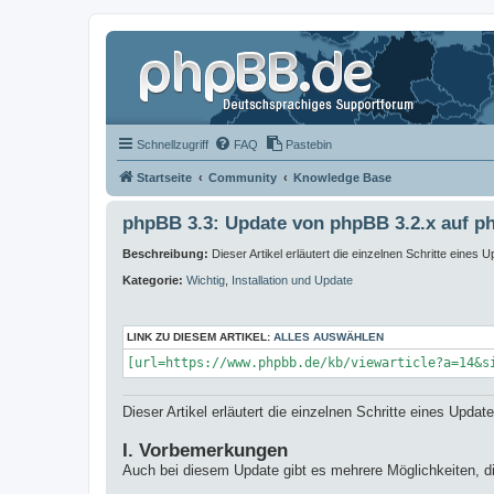
Schnellzugriff
FAQ
Pastebin
Startseite
Community
Knowledge Base
phpBB 3.3: Update von phpBB 3.2.x auf p
Beschreibung:
Dieser Artikel erläutert die einzelnen Schritte eines
Kategorie:
Wichtig
,
Installation und Update
LINK ZU DIESEM ARTIKEL:
ALLES AUSWÄHLEN
[url=https://www.phpbb.de/kb/viewarticle?a=14&s
Dieser Artikel erläutert die einzelnen Schritte eines Upd
I. Vorbemerkungen
Auch bei diesem Update gibt es mehrere Möglichkeiten, d