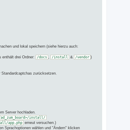
achen und lokal speichern (siehe hierzu auch:
 enthält drei Ordner:
,
&
)
/docs
/install
/vendor
r Standardcaptchas zurücksetzen.
dem Server hochladen.
fad_zum_board>/install/
erneut versuchen.)
all/app.php
chen Sprachoptionen wählen und "Ändern" klicken