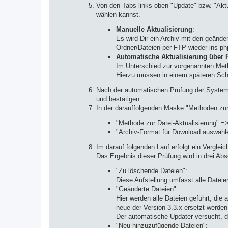
Von den Tabs links oben "Update" bzw. "Aktua
wählen kannst.
Manuelle Aktualisierung
:
Es wird Dir ein Archiv mit den geänd
Ordner/Dateien per FTP wieder ins ph
Automatische Aktualisierung über 
Im Unterschied zur vorgenannten Meth
Hierzu müssen in einem späteren Schr
Nach der automatischen Prüfung der Syste
und bestätigen.
In der darauffolgenden Maske "Methoden zur 
"Methode zur Datei-Aktualisierung" =>
"Archiv-Format für Download auswähle
Im darauf folgenden Lauf erfolgt ein Verglei
Das Ergebnis dieser Prüfung wird in drei Abs
"Zu löschende Dateien":
Diese Aufstellung umfasst alle Dateie
"Geänderte Dateien":
Hier werden alle Dateien geführt, die
neue der Version 3.3.x ersetzt werde
Der automatische Updater versucht,
"Neu hinzuzufügende Dateien":