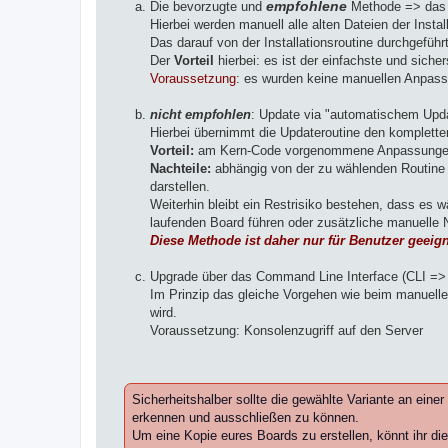
Die bevorzugte und
empfohlene
Methode => das 
Hierbei werden manuell alle alten Dateien der Insta
Das darauf von der Installationsroutine durchgefü
Der
Vorteil
hierbei: es ist der einfachste und sich
Voraussetzung
: es wurden keine manuellen Anpas
.
nicht empfohlen
: Update via "automatischem Upda
Hierbei übernimmt die Updateroutine den komplett
Vorteil:
am Kern-Code vorgenommene Anpassunge
Nachteile:
abhängig von der zu wählenden Routine 
darstellen.
Weiterhin bleibt ein Restrisiko bestehen, dass es
laufenden Board führen oder zusätzliche manuelle N
Diese Methode ist daher nur für Benutzer gee
.
Upgrade über das Command Line Interface (CLI =
Im Prinzip das gleiche Vorgehen wie beim manuel
wird.
Voraussetzung: Konsolenzugriff auf den Server
.
Sicherheitshalber sollte die gewählte Variante an ein
erkennen und ausschließen zu können.
Um eine Kopie eures Boards zu erstellen, könnt ihr di