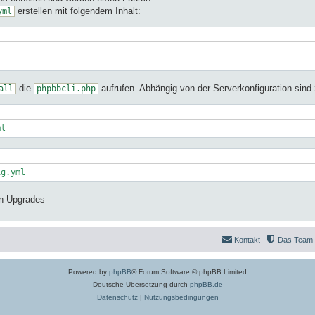
erstellen mit folgendem Inhalt:
yml
die
aufrufen. Abhängig von der Serverkonfiguration sind 
all
phpbbcli.php
ml
ig.yml
en Upgrades
Kontakt
Das Team
Powered by
phpBB
® Forum Software © phpBB Limited
Deutsche Übersetzung durch
phpBB.de
Datenschutz
|
Nutzungsbedingungen