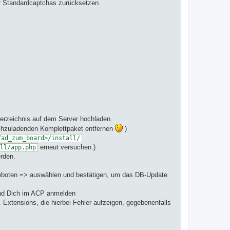
r Standardcaptchas zurücksetzen.
verzeichnis auf dem Server hochladen.
hzuladenden Komplettpaket entfernen
)
fad_zum_board>/install/
erneut versuchen.)
ll/app.php
erden.
geboten => auswählen und bestätigen, um das DB-Update
nd Dich im ACP anmelden
. Extensions, die hierbei Fehler aufzeigen, gegebenenfalls