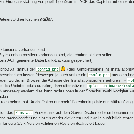
t zur Grundausstattung von phpBB gehören: im ACP das Captcha auf eines de
außer
 Dateien/Ordner löschen
:
Extensions vorhanden sind
yles neben prosilver vorhanden sind, die erhalten bleiben sollen
übers ACP generierte Datenbank-Backups gespeichert)
 "phpBB3" (minus der
) des Komplettpakets ins Installations
config.php
berschreiben lassen (deswegen ja auch vorher die
aus dem hoc
config.php
eladen wurde: im Browser die Adresse des Installationsordners aufrufen =>
<p
eite des Updatemoduls aufrufen, dann alternativ mit
<pfad_zum_board>/insta
ch angezeigt werden: dies kann rechts oben in der Sprachauswahl korrigiert w
licken
t wurden bekommst Du als Option nur noch "Datenbankupdate durchführen" an
ist: das
Verzeichnis auf dem Server löschen oder umbenennen u
/install
ions
nacheinander
und einzeln wieder aktivieren und jeweils ausführlich testen
r für eure 3.3.x-Version validierten Revision deaktiviert lassen.