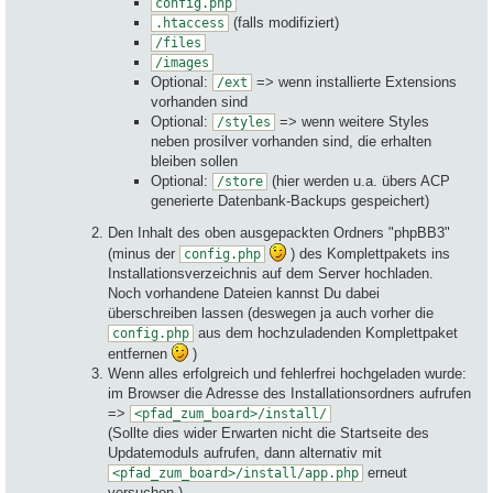
config.php
(falls modifiziert)
.htaccess
/files
/images
Optional:
=> wenn installierte Extensions
/ext
vorhanden sind
Optional:
=> wenn weitere Styles
/styles
neben prosilver vorhanden sind, die erhalten
bleiben sollen
Optional:
(hier werden u.a. übers ACP
/store
generierte Datenbank-Backups gespeichert)
Den Inhalt des oben ausgepackten Ordners "phpBB3"
(minus der
) des Komplettpakets ins
config.php
Installationsverzeichnis auf dem Server hochladen.
Noch vorhandene Dateien kannst Du dabei
überschreiben lassen (deswegen ja auch vorher die
aus dem hochzuladenden Komplettpaket
config.php
entfernen
)
Wenn alles erfolgreich und fehlerfrei hochgeladen wurde:
im Browser die Adresse des Installationsordners aufrufen
=>
<pfad_zum_board>/install/
(Sollte dies wider Erwarten nicht die Startseite des
Updatemoduls aufrufen, dann alternativ mit
erneut
<pfad_zum_board>/install/app.php
versuchen.)