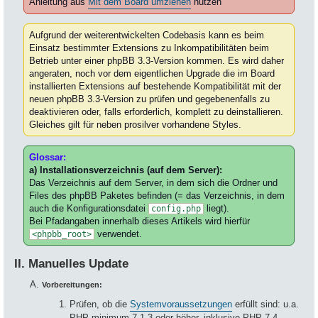
Anleitung aus
Mit dem Board umziehen
nutzen
Aufgrund der weiterentwickelten Codebasis kann es beim
Einsatz bestimmter Extensions zu Inkompatibilitäten beim
Betrieb unter einer phpBB 3.3-Version kommen. Es wird daher
angeraten, noch vor dem eigentlichen Upgrade die im Board
installierten Extensions auf bestehende Kompatibilität mit der
neuen phpBB 3.3-Version zu prüfen und gegebenenfalls zu
deaktivieren oder, falls erforderlich, komplett zu deinstallieren.
Gleiches gilt für neben prosilver vorhandene Styles.
Glossar:
a) Installationsverzeichnis (auf dem Server):
Das Verzeichnis auf dem Server, in dem sich die Ordner und
Files des phpBB Paketes befinden (= das Verzeichnis, in dem
auch die Konfigurationsdatei
liegt).
config.php
Bei Pfadangaben innerhalb dieses Artikels wird hierfür
verwendet.
<phpbb_root>
II. Manuelles Update
Vorbereitungen:
Prüfen, ob die
Systemvoraussetzungen
erfüllt sind: u.a.
PHP minimum 7.1.3 oder höher, inklusive PHP 7.4