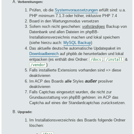
Vorbereitungen:
Prüfen, ob die
Systemvoraussetzungen
erfüllt sind: u.a.
PHP minimum 7.1.3 oder höher, inklusive PHP 7.4
Board in den Wartungsmodus versetzen
Sofern noch nicht geschehen:
vollständiges
Backup von
Datenbank und allen Dateien im phpBB-
Installationsverzeichnis machen und lokal speichern
(siehe hierzu auch:
MySQL Backup
)
Das aktuelle deutsche automatische Updatepaket im
Downloadbereich
auf phpbb.de herunterladen und lokal
entpacken (es enthält drei Ordner:
,
&
/docs
/install
)
/vendor
Falls installierte Extensions vorhanden sind => diese
deaktivieren
außer
Im ACP des Boards
alle
Styles
prosilver
deaktivieren
Falls Captchas eingesetzt wurden, die nicht zur
Grundausstattung von phpBB gehören: im ACP das
Captcha auf eines der Standardcaptchas zurücksetzen.
Upgrade:
Im Installationsverzeichnis des Boards folgende Ordner
löschen: