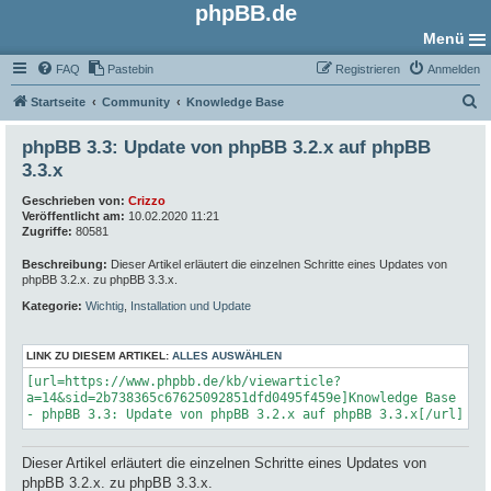
phpBB.de
Menü
FAQ
Pastebin
Registrieren
Anmelden
S
Startseite
Community
Knowledge Base
u
phpBB 3.3: Update von phpBB 3.2.x auf phpBB
c
3.3.x
h
Geschrieben von:
Crizzo
e
Veröffentlicht am:
10.02.2020 11:21
Zugriffe:
80581
Beschreibung:
Dieser Artikel erläutert die einzelnen Schritte eines Updates von
phpBB 3.2.x. zu phpBB 3.3.x.
Kategorie:
Wichtig
,
Installation und Update
LINK ZU DIESEM ARTIKEL:
ALLES AUSWÄHLEN
[url=https://www.phpbb.de/kb/viewarticle?
a=14&sid=2b738365c67625092851dfd0495f459e]Knowledge Base
- phpBB 3.3: Update von phpBB 3.2.x auf phpBB 3.3.x[/url]
Dieser Artikel erläutert die einzelnen Schritte eines Updates von
phpBB 3.2.x. zu phpBB 3.3.x.