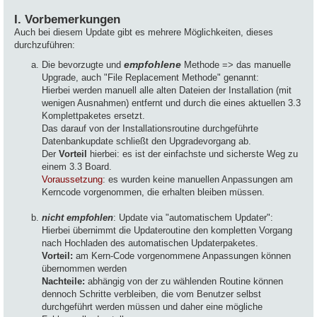
I. Vorbemerkungen
Auch bei diesem Update gibt es mehrere Möglichkeiten, dieses
durchzuführen:
Die bevorzugte und
empfohlene
Methode => das manuelle
Upgrade, auch "File Replacement Methode" genannt:
Hierbei werden manuell alle alten Dateien der Installation (mit
wenigen Ausnahmen) entfernt und durch die eines aktuellen 3.3
Komplettpaketes ersetzt.
Das darauf von der Installationsroutine durchgeführte
Datenbankupdate schließt den Upgradevorgang ab.
Der
Vorteil
hierbei: es ist der einfachste und sicherste Weg zu
einem 3.3 Board.
Voraussetzung
: es wurden keine manuellen Anpassungen am
Kerncode vorgenommen, die erhalten bleiben müssen.
.
nicht empfohlen
: Update via "automatischem Updater":
Hierbei übernimmt die Updateroutine den kompletten Vorgang
nach Hochladen des automatischen Updaterpaketes.
Vorteil:
am Kern-Code vorgenommene Anpassungen können
übernommen werden
Nachteile:
abhängig von der zu wählenden Routine können
dennoch Schritte verbleiben, die vom Benutzer selbst
durchgeführt werden müssen und daher eine mögliche