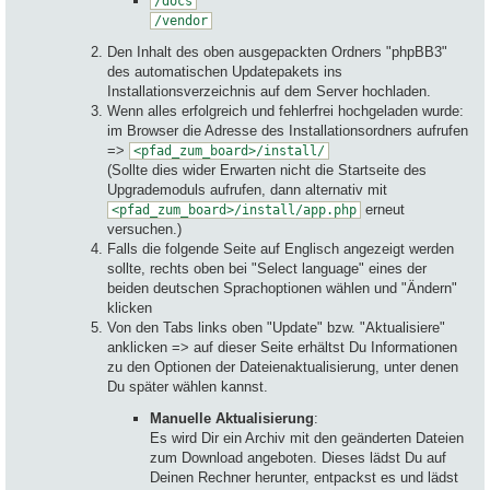
/docs
/vendor
Den Inhalt des oben ausgepackten Ordners "phpBB3"
des automatischen Updatepakets ins
Installationsverzeichnis auf dem Server hochladen.
Wenn alles erfolgreich und fehlerfrei hochgeladen wurde:
im Browser die Adresse des Installationsordners aufrufen
=>
<pfad_zum_board>/install/
(Sollte dies wider Erwarten nicht die Startseite des
Upgrademoduls aufrufen, dann alternativ mit
erneut
<pfad_zum_board>/install/app.php
versuchen.)
Falls die folgende Seite auf Englisch angezeigt werden
sollte, rechts oben bei "Select language" eines der
beiden deutschen Sprachoptionen wählen und "Ändern"
klicken
Von den Tabs links oben "Update" bzw. "Aktualisiere"
anklicken => auf dieser Seite erhältst Du Informationen
zu den Optionen der Dateienaktualisierung, unter denen
Du später wählen kannst.
Manuelle Aktualisierung
:
Es wird Dir ein Archiv mit den geänderten Dateien
zum Download angeboten. Dieses lädst Du auf
Deinen Rechner herunter, entpackst es und lädst