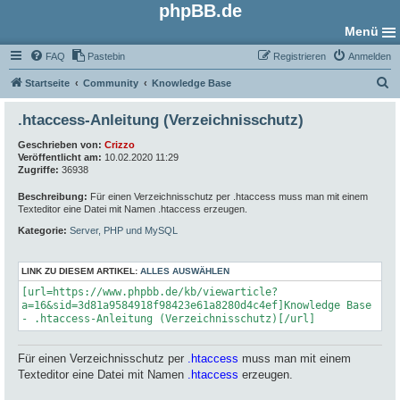
phpBB.de
Menü
FAQ
Pastebin
Registrieren
Anmelden
S
Startseite
Community
Knowledge Base
u
.htaccess-Anleitung (Verzeichnisschutz)
c
Geschrieben von:
Crizzo
h
Veröffentlicht am:
10.02.2020 11:29
e
Zugriffe:
36938
Beschreibung:
Für einen Verzeichnisschutz per .htaccess muss man mit einem
Texteditor eine Datei mit Namen .htaccess erzeugen.
Kategorie:
Server, PHP und MySQL
LINK ZU DIESEM ARTIKEL:
ALLES AUSWÄHLEN
[url=https://www.phpbb.de/kb/viewarticle?
a=16&sid=3d81a9584918f98423e61a8280d4c4ef]Knowledge Base
- .htaccess-Anleitung (Verzeichnisschutz)[/url]
Für einen Verzeichnisschutz per
.htaccess
muss man mit einem
Texteditor eine Datei mit Namen
.htaccess
erzeugen.