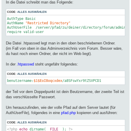
In die Datei schreibt man das Folgende:
CODE:
ALLES AUSWÄHLEN
AuthType Basic

AuthName 
"Restricted Directory"
AuthUserFile  
/server/pfad/zu/deiner/directory/forum/admin/
require
 valid-user
Die Datei .htpasswd legt man in den oben beschriebenen Ordner.
(im Fall von oben in das Adminverzeichnis vom Forum. Besser wäre,
du hast noch einen Ordner, der nicht im Web liegt).
In der
.htpasswd
steht ungefähr folgendes:
CODE:
ALLES AUSWÄHLEN
benutzername:
$1
$EoI8oqcxdex
/a8SFswYxr9tZSVPCD1
der Teil vor dem Doppelpunkt ist dein Beutzername, der zweite Teil ist
das verschlüsselte Passwort.
Um herauszufinden, wie der volle Pfad auf dem Server lautet (für
AuthUserFile), folgendes in eine
pfad.php
kopieren und ausführen:
CODE:
ALLES AUSWÄHLEN
<?php
echo
 dirname(
__FILE__
); 
?>