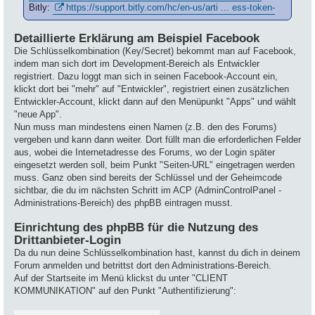
Bitly:
https://support.bitly.com/hc/en-us/arti ... ess-token-
Detaillierte Erklärung am Beispiel Facebook
Die Schlüsselkombination (Key/Secret) bekommt man auf Facebook,
indem man sich dort im Development-Bereich als Entwickler
registriert. Dazu loggt man sich in seinen Facebook-Account ein,
klickt dort bei "mehr" auf "Entwickler", registriert einen zusätzlichen
Entwickler-Account, klickt dann auf den Menüpunkt "Apps" und wählt
"neue App".
Nun muss man mindestens einen Namen (z.B. den des Forums)
vergeben und kann dann weiter. Dort füllt man die erforderlichen Felder
aus, wobei die Internetadresse des Forums, wo der Login später
eingesetzt werden soll, beim Punkt "Seiten-URL" eingetragen werden
muss. Ganz oben sind bereits der Schlüssel und der Geheimcode
sichtbar, die du im nächsten Schritt im ACP (AdminControlPanel -
Administrations-Bereich) des phpBB eintragen musst.
Einrichtung des phpBB für die Nutzung des
Drittanbieter-Login
Da du nun deine Schlüsselkombination hast, kannst du dich in deinem
Forum anmelden und betrittst dort den Administrations-Bereich.
Auf der Startseite im Menü klickst du unter "CLIENT
KOMMUNIKATION" auf den Punkt "Authentifizierung":