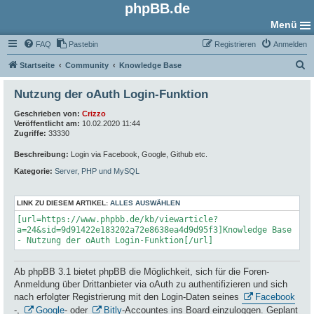
phpBB.de
Menü
FAQ
Pastebin
Registrieren
Anmelden
S
Startseite
Community
Knowledge Base
u
Nutzung der oAuth Login-Funktion
c
Geschrieben von:
Crizzo
h
Veröffentlicht am:
10.02.2020 11:44
e
Zugriffe:
33330
Beschreibung:
Login via Facebook, Google, Github etc.
Kategorie:
Server, PHP und MySQL
LINK ZU DIESEM ARTIKEL:
ALLES AUSWÄHLEN
[url=https://www.phpbb.de/kb/viewarticle?
a=24&sid=9d91422e183202a72e8638ea4d9d95f3]Knowledge Base
- Nutzung der oAuth Login-Funktion[/url]
Ab phpBB 3.1 bietet phpBB die Möglichkeit, sich für die Foren-
Anmeldung über Drittanbieter via oAuth zu authentifizieren und sich
nach erfolgter Registrierung mit den Login-Daten seines
Facebook
-,
Google
- oder
Bitly
-Accountes ins Board einzuloggen. Geplant