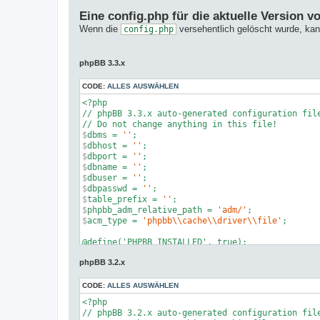
Eine config.php für die aktuelle Version 
Wenn die
versehentlich gelöscht wurde, kann
config.php
phpBB 3.3.x
CODE:
ALLES AUSWÄHLEN
<?php

// phpBB 3.3.x auto-generated configuration file
$
dbms = 
''
;
$
dbhost = 
''
;
$
dbport = 
''
;
$
dbname = 
''
;
$
dbuser = 
''
;
$
dbpasswd = 
''
;
$
table_prefix = 
''
;
$
phpbb_adm_relative_path = 
'adm/'
;
$
acm_type = 
'phpbb\\cache\\driver\\file'
;
@define('PHPBB_INSTALLED', true);

@define('PHPBB_ENVIRONMENT', 'production');

phpBB 3.2.x
// @define('DEBUG_CONTAINER', true);           
CODE:
ALLES AUSWÄHLEN
<?php

// phpBB 
3.2
.x auto-generated configuration file