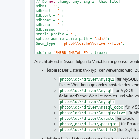
// Do 
not
 change anything in this file!

$dbms = 
''
;

$dbhost = 
''
;

$dbport = 
''
;

$dbname = 
''
;

$dbuser = 
''
;

$dbpasswd = 
''
;

$table_prefix = 
''
;

$phpbb_adm_relative_path = 
'adm/'
;

$acm_type = 
'phpbb\\cache\\driver\\file'
;

@define(
'PHPBB_INSTALLED'
//
 @define(
'PHPBB_DISPLAY_LOAD_TIME'
, true);

Anschließend müssen folgende Variablen angepasst werde
@define(
'PHPBB_ENVIRONMENT'
, 
'production'
//
 @define(
'DEBUG'
$dbms:
Der Datenbank-Typ, der verwendet wird. Zu
//
 @define(
'DEBUG_CONTAINER'
, true);           
für MySQLi.
phpbb\\db\\driver\\mysqli
Dieser Wert kann gefahrlos anstelle des ver
für MySQL
phpbb\\db\\driver\\mysql
Achtung:
Dieser Wert ist veraltet und wird 
phpbb\\db\\driver\\mysqli
für MSS
phpbb\\db\\driver\\mssql_odbc
für MS
phpbb\\db\\driver\\mssqlnative
für Oracle
phpbb\\db\\driver\\oracle
für Postg
phpbb\\db\\driver\\postgres
für SQLite 
phpbb\\db\\driver\\sqlite3
$dbhost:
Der Datenbankserver-Hostname oder (bei