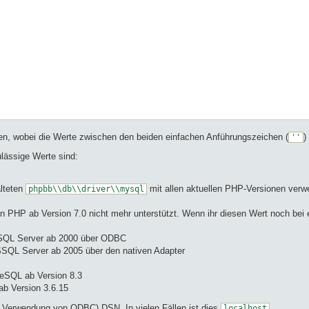
n, wobei die Werte zwischen den beiden einfachen Anführungszeichen (
)
''
lässige Werte sind:
alteten
mit allen aktuellen PHP-Versionen verw
phpbb\\db\\driver\\mysql
von PHP ab Version 7.0 nicht mehr unterstützt. Wenn ihr diesen Wert noch bei
QL Server ab 2000 über ODBC
SQL Server ab 2005 über den nativen Adapter
reSQL ab Version 8.3
ab Version 3.6.15
 Verwendung von ODBC) DSN. In vielen Fällen ist dies
localhost