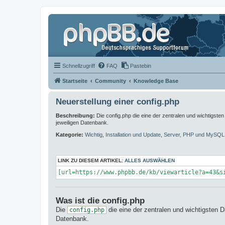
Schnellzugriff
FAQ
Pastebin
Startseite
Community
Knowledge Base
Neuerstellung einer config.php
Beschreibung:
Die config.php die eine der zentralen und wichtigsten
jeweiligen Datenbank.
Kategorie:
Wichtig
,
Installation und Update
,
Server, PHP und MySQL
LINK ZU DIESEM ARTIKEL:
ALLES AUSWÄHLEN
[url=https://www.phpbb.de/kb/viewarticle?a=43&s
Was ist die config.php
Die
die eine der zentralen und wichtigsten D
config.php
Datenbank.