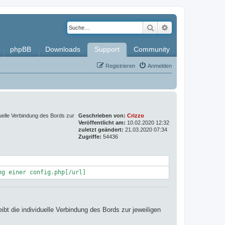
Suche
Erweiterte Such
phpBB
Downloads
Support
Community
Registrieren
Anmelden
duelle Verbindung des Bords zur
Geschrieben von:
Crizzo
Veröffentlicht am:
10.02.2020 12:32
zuletzt geändert:
21.03.2020 07:34
Zugriffe:
54436
ng einer config.php[/url]
ibt die individuelle Verbindung des Bords zur jeweiligen