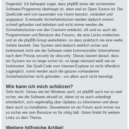
Gegenteil. Ich behaupte sogar, dass phpBB eines der sicheresten
Software-Programme überhaupt ist, eben weil es Open Source ist. Der
Quellcode wird von tausenden von Usern benutzt, verändert und
angepasst. Eventuelle Sicherheitslücken werden dadurch extrem
schnell gefunden und behoben und nicht immer werden die
Sicherheitslücken von den Crackern entdeckt, oft sind es auch die
Programmierer und Benutzer des Forums, die eine Lücke entdecken
und an die phpBB-Group weiterleiten, so dass praktisch nie eine reelle
Gefahr besteht. Das System wird dadurch
wirklich
sicher und
funktioniert nicht wie die Software vieler kommerzieller Unternehmen
nach dem Prinzip
security by obscurity
. Dieses basiert darauf, dass
ein System nur so lange sicher ist, so lange niemand weiß wie es
funktioniert. Der Quell-Code vom Internet-Explorer ist nicht öffentlich
zugänglich, somit werden auch die ganzen vorhandenen
Sicherheitslöcher nicht gefunden - vor allem auch nicht beseitigt.
Wie kann ich mich schützen?
Sehr leicht. Genau wie bei Windows auch, ist phpBB auch nur so weit
sicher, wie die Software aktuell ist, daher ist es auch unbedingt
erforderlich, sich regelmäßig über Updates zu informieren und diese
dann auch zu installieren. Desweiteren ist ein Forum auch immer nur
so sicher wie sein Benutzer es für nötig hält. Unten findet Ihr weitere
Links zu dem Thema.
Weitere hilfreiche Artikel: