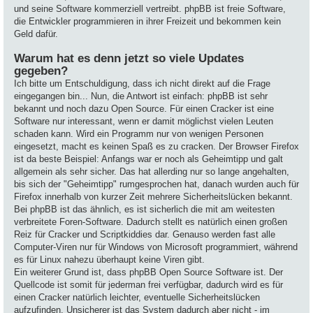
und seine Software kommerziell vertreibt. phpBB ist freie Software,
die Entwickler programmieren in ihrer Freizeit und bekommen kein
Geld dafür.
Warum hat es denn jetzt so viele Updates
gegeben?
Ich bitte um Entschuldigung, dass ich nicht direkt auf die Frage
eingegangen bin... Nun, die Antwort ist einfach: phpBB ist sehr
bekannt und noch dazu Open Source. Für einen Cracker ist eine
Software nur interessant, wenn er damit möglichst vielen Leuten
schaden kann. Wird ein Programm nur von wenigen Personen
eingesetzt, macht es keinen Spaß es zu cracken. Der Browser Firefox
ist da beste Beispiel: Anfangs war er noch als Geheimtipp und galt
allgemein als sehr sicher. Das hat allerding nur so lange angehalten,
bis sich der "Geheimtipp" rumgesprochen hat, danach wurden auch für
Firefox innerhalb von kurzer Zeit mehrere Sicherheitslücken bekannt.
Bei phpBB ist das ähnlich, es ist sicherlich die mit am weitesten
verbreitete Foren-Software. Dadurch stellt es natürlich einen großen
Reiz für Cracker und Scriptkiddies dar. Genauso werden fast alle
Computer-Viren nur für Windows von Microsoft programmiert, während
es für Linux nahezu überhaupt keine Viren gibt.
Ein weiterer Grund ist, dass phpBB Open Source Software ist. Der
Quellcode ist somit für jederman frei verfügbar, dadurch wird es für
einen Cracker natürlich leichter, eventuelle Sicherheitslücken
aufzufinden. Unsicherer ist das System dadurch aber nicht - im