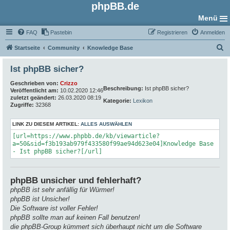
phpBB.de
Menü
FAQ
Pastebin
Registrieren
Anmelden
S
Startseite
Community
Knowledge Base
u
Ist phpBB sicher?
c
Geschrieben von:
Crizzo
h
Beschreibung:
Ist phpBB sicher?
Veröffentlicht am:
10.02.2020 12:46
e
zuletzt geändert:
26.03.2020 08:19
Kategorie:
Lexikon
Zugriffe:
32368
LINK ZU DIESEM ARTIKEL:
ALLES AUSWÄHLEN
[url=https://www.phpbb.de/kb/viewarticle?
a=50&sid=f3b193ab979f433580f99ae94d623e04]Knowledge Base
- Ist phpBB sicher?[/url]
phpBB unsicher und fehlerhaft?
phpBB ist sehr anfällig für Würmer!
phpBB ist Unsicher!
Die Software ist voller Fehler!
phpBB sollte man auf keinen Fall benutzen!
die phpBB-Group kümmert sich überhaupt nicht um die Software