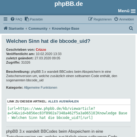
phpBB.de
Menü
FAQ
Pastebin
Registrieren
Anmelden
S
Startseite
Community
Knowledge Base
u
Welchen Sinn hat die bbcode_uid?
c
Geschrieben von:
Crizzo
h
Veröffentlicht am:
10.02.2020 13:33
e
zuletzt geändert:
27.03.2020 09:05
Zugriffe:
31026
Beschreibung:
phpBB 3.x wandelt BBCodes beim Abspeichern in eine
Zwischenversion um, welche zusätzlich einen seltsamen Code enthält, den
sogenannten bbcode_uid
Kategorie:
Allgemeine Funktionen
LINK ZU DIESEM ARTIKEL:
ALLES AUSWÄHLEN
[url=https://www.phpbb.de/kb/viewarticle?
a=54&sid=b856ec83f8902a7348a462f5a3a06510]Knowledge Base
- Welchen Sinn hat die bbcode_uid?[/url]
phpBB 3.x wandelt BBCodes beim Abspeichern in eine
Zwischenversion um, welche zusätzlich einen seltsamen Code