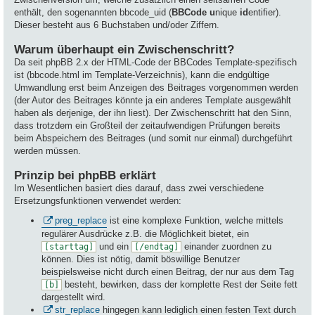
enthält, den sogenannten bbcode_uid (
BBCode
u
nique
id
entifier).
Dieser besteht aus 6 Buchstaben und/oder Ziffern.
Warum überhaupt ein Zwischenschritt?
Da seit phpBB 2.x der HTML-Code der BBCodes Template-spezifisch
ist (bbcode.html im Template-Verzeichnis), kann die endgültige
Umwandlung erst beim Anzeigen des Beitrages vorgenommen werden
(der Autor des Beitrages könnte ja ein anderes Template ausgewählt
haben als derjenige, der ihn liest). Der Zwischenschritt hat den Sinn,
dass trotzdem ein Großteil der zeitaufwendigen Prüfungen bereits
beim Abspeichern des Beitrages (und somit nur einmal) durchgeführt
werden müssen.
Prinzip bei phpBB erklärt
Im Wesentlichen basiert dies darauf, dass zwei verschiedene
Ersetzungsfunktionen verwendet werden:
preg_replace
ist eine komplexe Funktion, welche mittels
regulärer Ausdrücke z.B. die Möglichkeit bietet, ein
und ein
einander zuordnen zu
[starttag]
[/endtag]
können. Dies ist nötig, damit böswillige Benutzer
beispielsweise nicht durch einen Beitrag, der nur aus dem Tag
besteht, bewirken, dass der komplette Rest der Seite fett
[b]
dargestellt wird.
str_replace
hingegen kann lediglich einen festen Text durch