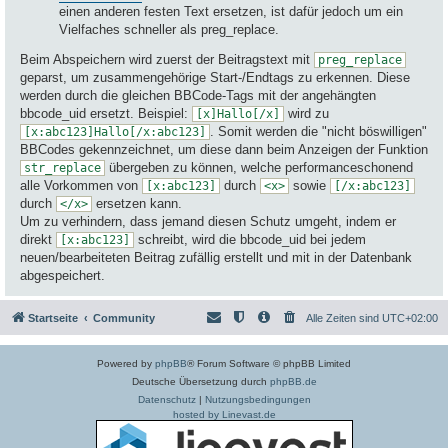
einen anderen festen Text ersetzen, ist dafür jedoch um ein
Vielfaches schneller als preg_replace.
Beim Abspeichern wird zuerst der Beitragstext mit
preg_replace
geparst, um zusammengehörige Start-/Endtags zu erkennen. Diese
werden durch die gleichen BBCode-Tags mit der angehängten
bbcode_uid ersetzt. Beispiel:
wird zu
[x]Hallo[/x]
. Somit werden die "nicht böswilligen"
[x:abc123]Hallo[/x:abc123]
BBCodes gekennzeichnet, um diese dann beim Anzeigen der Funktion
übergeben zu können, welche performanceschonend
str_replace
alle Vorkommen von
durch
sowie
[x:abc123]
<x>
[/x:abc123]
durch
ersetzen kann.
</x>
Um zu verhindern, dass jemand diesen Schutz umgeht, indem er
direkt
schreibt, wird die bbcode_uid bei jedem
[x:abc123]
neuen/bearbeiteten Beitrag zufällig erstellt und mit in der Datenbank
abgespeichert.
Startseite
Community
Alle Zeiten sind
UTC+02:00
Powered by
phpBB
® Forum Software © phpBB Limited
Deutsche Übersetzung durch
phpBB.de
Datenschutz
|
Nutzungsbedingungen
hosted by Linevast.de