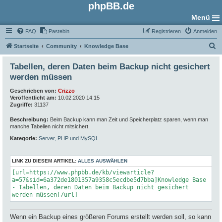
phpBB.de
Menü
FAQ
Pastebin
Registrieren
Anmelden
S
Startseite
Community
Knowledge Base
u
Tabellen, deren Daten beim Backup nicht gesichert
c
werden müssen
h
Geschrieben von:
Crizzo
e
Veröffentlicht am:
10.02.2020 14:15
Zugriffe:
31137
Beschreibung:
Beim Backup kann man Zeit und Speicherplatz sparen, wenn man
manche Tabellen nicht mitsichert.
Kategorie:
Server, PHP und MySQL
LINK ZU DIESEM ARTIKEL:
ALLES AUSWÄHLEN
[url=https://www.phpbb.de/kb/viewarticle?
a=57&sid=6a372de1801357a9358c5ecdbe5d7bba]Knowledge Base
- Tabellen, deren Daten beim Backup nicht gesichert
werden müssen[/url]
Wenn ein Backup eines größeren Forums erstellt werden soll, so kann