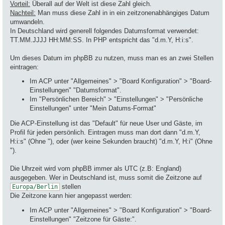
Vorteil:
Überall auf der Welt ist diese Zahl gleich.
Nachteil:
Man muss diese Zahl in in ein zeitzonenabhängiges Datum
umwandeln.
In Deutschland wird generell folgendes Datumsformat verwendet:
TT.MM.JJJJ HH:MM:SS. In PHP entspricht das "d.m.Y, H:i:s".
Um dieses Datum im phpBB zu nutzen, muss man es an zwei Stellen
eintragen:
Im ACP unter "Allgemeines" > "Board Konfiguration" > "Board-
Einstellungen" "Datumsformat".
Im "Persönlichen Bereich" > "Einstellungen" > "Persönliche
Einstellungen" unter "Mein Datums-Format"
Die ACP-Einstellung ist das "Default" für neue User und Gäste, im
Profil für jeden persönlich. Eintragen muss man dort dann "d.m.Y,
H:i:s" (Ohne "), oder (wer keine Sekunden braucht) "d.m.Y, H:i" (Ohne
").
Die Uhrzeit wird vom phpBB immer als UTC (z.B: England)
ausgegeben. Wer in Deutschland ist, muss somit die Zeitzone auf
stellen
Europa/Berlin
Die Zeitzone kann hier angepasst werden:
Im ACP unter "Allgemeines" > "Board Konfiguration" > "Board-
Einstellungen" "Zeitzone für Gäste:".