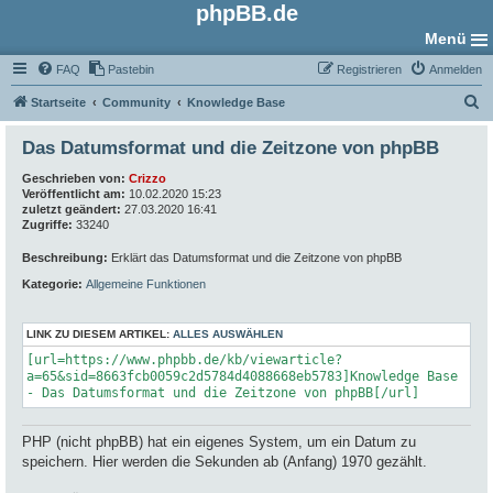
phpBB.de
Menü
FAQ
Pastebin
Registrieren
Anmelden
S
Startseite
Community
Knowledge Base
u
Das Datumsformat und die Zeitzone von phpBB
c
Geschrieben von:
Crizzo
h
Veröffentlicht am:
10.02.2020 15:23
e
zuletzt geändert:
27.03.2020 16:41
Zugriffe:
33240
Beschreibung:
Erklärt das Datumsformat und die Zeitzone von phpBB
Kategorie:
Allgemeine Funktionen
LINK ZU DIESEM ARTIKEL:
ALLES AUSWÄHLEN
[url=https://www.phpbb.de/kb/viewarticle?
a=65&sid=8663fcb0059c2d5784d4088668eb5783]Knowledge Base
- Das Datumsformat und die Zeitzone von phpBB[/url]
PHP (nicht phpBB) hat ein eigenes System, um ein Datum zu
speichern. Hier werden die Sekunden ab (Anfang) 1970 gezählt.