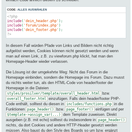
CODE:
ALLES AUSWÄHLEN
<?php
include
(
'dein_header.php'
include
(
'forum/index.php'
include
(
'dein_footer.php'
?>
In diesem Fall würden Pfade von Links und Bildern nicht richtig
aufgelöst werden, Cookies können nicht gesetzt werden und wenn
man auf einen Link, z.B. zu viewforum.php klickt, hat man den
Homepage-Header wieder verlassen.
Die Lösung ist der umgekehrte Weg: Nicht das Forum in die
Homepage einbinden, sondern die Homepage ins Forum. Dazu musst
du nichts weiter tun, als den HTML-Code von header/footer der
Homepage in die Dateien
bzw.
styles/prosilver/template/overall_header.html
einzufügen. Falls dein header/footer PHP-
overall_footer.html
Code enthält, solltest du diesen in
in die
includes/functions.php
Funktionen
bzw.
einfügen und per
page_header()
page_footer()
dem Template zuweisen. Direkt
$template->assign_var(...)
ausgeben (z.B. mit echo) solltest du insbesondere in
page_header()
nichts, da dort Cookies und andere HTTP-Header gesetzt werden
müssen. Also baust du den Style des Boards so um bzw. ergänzt