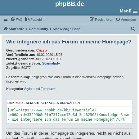
phpBB.de
Menü
FAQ
Pastebin
Registrieren
Anmelden
S
Startseite
Community
Knowledge Base
u
Wie integriere ich das Forum in meine Homepage?
c
Geschrieben von:
Crizzo
h
Veröffentlicht am:
10.02.2020 15:26
e
zuletzt geändert:
30.12.2023 19:01
zuletzt geändert von:
Scanialady
Zugriffe:
50377
Beschreibung:
Zeigt grob, wie das Forum in eine Website/Homepage optisch
integriert wird.
Kategorie:
Styles und Templates
LINK ZU DIESEM ARTIKEL:
ALLES AUSWÄHLEN
[url=https://www.phpbb.de/kb/viewarticle?
a=66&sid=35299b8c0fb7317cce15d8df3e482505]Knowledge Base
- Wie integriere ich das Forum in meine Homepage?[/url]
Um das Forum in deine Homepage zu integrieren, reicht es
nicht
aus,
einfach Code ähnlich diesem zu schreiben: