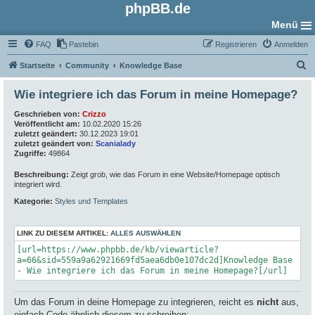
phpBB.de
Menü
FAQ
Pastebin
Registrieren
Anmelden
S
Startseite
Community
Knowledge Base
u
Wie integriere ich das Forum in meine Homepage?
c
Geschrieben von:
Crizzo
h
Veröffentlicht am:
10.02.2020 15:26
e
zuletzt geändert:
30.12.2023 19:01
zuletzt geändert von:
Scanialady
Zugriffe:
49864
Beschreibung:
Zeigt grob, wie das Forum in eine Website/Homepage optisch
integriert wird.
Kategorie:
Styles und Templates
LINK ZU DIESEM ARTIKEL:
ALLES AUSWÄHLEN
[url=https://www.phpbb.de/kb/viewarticle?
a=66&sid=559a9a62921669fd5aea6db0e107dc2d]Knowledge Base
- Wie integriere ich das Forum in meine Homepage?[/url]
Um das Forum in deine Homepage zu integrieren, reicht es
nicht
aus,
einfach Code ähnlich diesem zu schreiben: