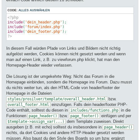
CODE:
ALLES AUSWÄHLEN
<?php
include
(
'dein_header.php'
include
(
'forum/index.php'
include
(
'dein_footer.php'
?>
In diesem Fall würden Pfade von Links und Bildern nicht richtig
aufgelöst werden, Cookies können nicht gesetzt werden und wenn
man auf einen Link, z.B. zu viewforum.php klickt, hat man den
Homepage-Header wieder verlassen.
Die Lösung ist der umgekehrte Weg: Nicht das Forum in die
Homepage einbinden, sondern die Homepage ins Forum. Dazu musst
du nichts weiter tun, als den HTML-Code von header/footer der
Homepage in die Dateien
bzw.
styles/prosilver/template/overall_header.html
einzufügen. Falls dein header/footer PHP-
overall_footer.html
Code enthält, solltest du diesen in
in die
includes/functions.php
Funktionen
bzw.
einfügen und per
page_header()
page_footer()
dem Template zuweisen. Direkt
$template->assign_var(...)
ausgeben (z.B. mit echo) solltest du insbesondere in
page_header()
nichts, da dort Cookies und andere HTTP-Header gesetzt werden
müssen. Also baust du den Style des Boards so um bzw. ergänzt