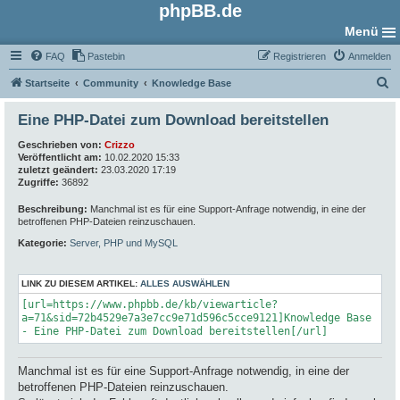
phpBB.de
Menü
FAQ
Pastebin
Registrieren
Anmelden
S
Startseite
Community
Knowledge Base
u
Eine PHP-Datei zum Download bereitstellen
c
Geschrieben von:
Crizzo
h
Veröffentlicht am:
10.02.2020 15:33
e
zuletzt geändert:
23.03.2020 17:19
Zugriffe:
36892
Beschreibung:
Manchmal ist es für eine Support-Anfrage notwendig, in eine der
betroffenen PHP-Dateien reinzuschauen.
Kategorie:
Server, PHP und MySQL
LINK ZU DIESEM ARTIKEL:
ALLES AUSWÄHLEN
[url=https://www.phpbb.de/kb/viewarticle?
a=71&sid=72b4529e7a3e7cc9e71d596c5cce9121]Knowledge Base
- Eine PHP-Datei zum Download bereitstellen[/url]
Manchmal ist es für eine Support-Anfrage notwendig, in eine der
betroffenen PHP-Dateien reinzuschauen.