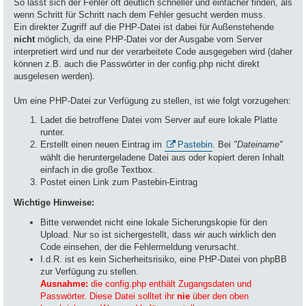
So lässt sich der Fehler oft deutlich schneller und einfacher finden, als
wenn Schritt für Schritt nach dem Fehler gesucht werden muss.
Ein direkter Zugriff auf die PHP-Datei ist dabei für Außenstehende
nicht
möglich, da eine PHP-Datei vor der Ausgabe vom Server
interpretiert wird und nur der verarbeitete Code ausgegeben wird (daher
können z.B. auch die Passwörter in der config.php nicht direkt
ausgelesen werden).
Um eine PHP-Datei zur Verfügung zu stellen, ist wie folgt vorzugehen:
Ladet die betroffene Datei vom Server auf eure lokale Platte
runter.
Erstellt einen neuen Eintrag im
Pastebin
. Bei
"Dateiname"
wählt die heruntergeladene Datei aus oder kopiert deren Inhalt
einfach in die große Textbox.
Postet einen Link zum Pastebin-Eintrag
Wichtige Hinweise:
Bitte verwendet nicht eine lokale Sicherungskopie für den
Upload. Nur so ist sichergestellt, dass wir auch wirklich den
Code einsehen, der die Fehlermeldung verursacht.
I.d.R. ist es kein Sicherheitsrisiko, eine PHP-Datei von phpBB
zur Verfügung zu stellen.
Ausnahme:
die config.php enthält Zugangsdaten und
Passwörter. Diese Datei solltet ihr
nie
über den oben