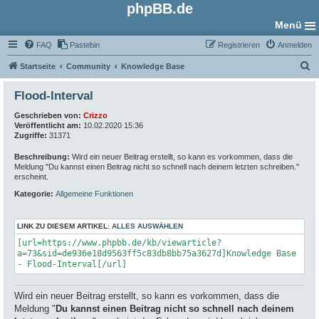
phpBB.de
Menü
FAQ
Pastebin
Registrieren
Anmelden
S
Startseite
Community
Knowledge Base
u
Flood-Interval
c
Geschrieben von:
Crizzo
h
Veröffentlicht am:
10.02.2020 15:36
e
Zugriffe:
31371
Beschreibung:
Wird ein neuer Beitrag erstellt, so kann es vorkommen, dass die
Meldung "Du kannst einen Beitrag nicht so schnell nach deinem letzten schreiben."
erscheint.
Kategorie:
Allgemeine Funktionen
LINK ZU DIESEM ARTIKEL:
ALLES AUSWÄHLEN
[url=https://www.phpbb.de/kb/viewarticle?
a=73&sid=de936e18d9563ff5c83db8bb75a3627d]Knowledge Base
- Flood-Interval[/url]
Wird ein neuer Beitrag erstellt, so kann es vorkommen, dass die
Meldung "
Du kannst einen Beitrag nicht so schnell nach deinem