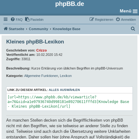
phpBB.de
Menü
FAQ
Pastebin
Registrieren
Anmelden
S
Startseite
Community
Knowledge Base
u
Kleines phpBB-Lexikon
c
Geschrieben von:
Crizzo
h
Veröffentlicht am:
10.02.2020 15:42
e
Zugriffe:
33811
Beschreibung:
Kurze Erklärung von üblichen Begriffen im phpBB-Universum
Kategorie:
Allgemeine Funktionen
,
Lexikon
LINK ZU DIESEM ARTIKEL:
ALLES AUSWÄHLEN
[url=https://www.phpbb.de/kb/viewarticle?
a=76&sid=a1e97936740d998181e89270611fffd3]Knowledge Base
- Kleines phpBB-Lexikon[/url]
An manchen Stellen decken sich die Begrifflichkeiten von phpBB
nicht mit den Begriffen, wie sie teilweise an anderer Stelle zu finden
sind. Teilweise sind auch durch die Übersetzung weitere Unklarheiten
entstanden. Daher sollen hier (ohne Anspruch auf Vollständigkeit) die