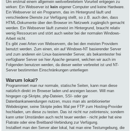
Um erstmal einem allgemein weitverbreitetem Vorurteil entgegen zu
wirken: Ein Webserver ist
kein
eigener Computer und keine Hardware.
Ein Webserver ist ein Programm, das im Hintergrund läuft und
verschiedene Dienste zur Verfügung stellt, so z.B. auch den, dass
HTML-Dokumente über den Browser im Netzwerk zugänglich gemacht
werden. Ein Webserver läuft zumeist im Hintergrund, braucht relativ
wenig Ressourcen und stört auch weiter bei der normalen Windows-
Arbeit nicht.
Es gibt zwei Arten von Webservern, die bei den meisten Providern
benutzt werden. Zum einen, ein auf Windows-NT basierender Server
und zum anderen ein Linux-basierender Server, als bekanntester frei
verfügbarer Server sei hier
Apache
genannt, welchen wir auch im
Folgenden benutzen werden, da dieser weiter verbreitet ist und NT-
Server bestimmten Einschränkungen unterliegen
Warum lokal?
Programmiert man nur normale, statische Seiten, kann man diese
natürlich direkt im Browser laden und anzeigen lassen. Will man
hingegen cgi-Skripte, php-Dateien, SSI- oder gar
Datenbankanwendungen nutzen, muss man als ambitionierter
Webdesigner, seine Skripte jedes Mal per FTP zum Hosting-Provider
hochladen, um diese zu testen. Das ist nicht nur zeitintensiv, sondern
kann unter Umständen auch recht teuer werden - nicht jeder hat eine
Flatrate oder eine Breitband-Verbindung zur Verfügung.
Installiert man den Server aber lokal, hat man eine Testumgebung, die