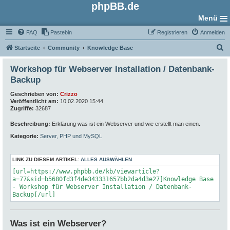
phpBB.de
Menü
FAQ
Pastebin
Registrieren
Anmelden
S
Startseite
Community
Knowledge Base
u
Workshop für Webserver Installation / Datenbank-
c
Backup
h
Geschrieben von:
Crizzo
e
Veröffentlicht am:
10.02.2020 15:44
Zugriffe:
32687
Beschreibung:
Erklärung was ist ein Webserver und wie erstellt man einen.
Kategorie:
Server, PHP und MySQL
LINK ZU DIESEM ARTIKEL:
ALLES AUSWÄHLEN
[url=https://www.phpbb.de/kb/viewarticle?
a=77&sid=b5680fd3f4de343331657bb2da4d3e27]Knowledge Base
- Workshop für Webserver Installation / Datenbank-
Backup[/url]
Was ist ein Webserver?