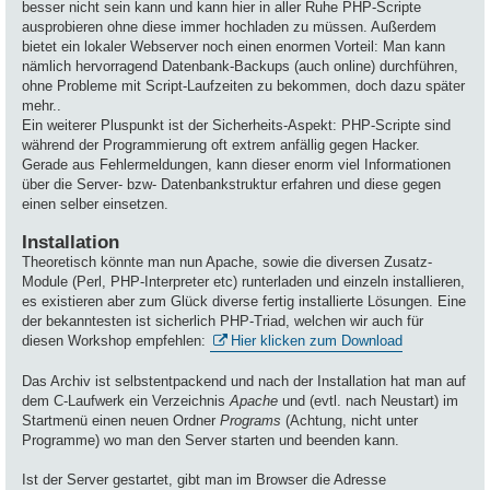
besser nicht sein kann und kann hier in aller Ruhe PHP-Scripte
ausprobieren ohne diese immer hochladen zu müssen. Außerdem
bietet ein lokaler Webserver noch einen enormen Vorteil: Man kann
nämlich hervorragend Datenbank-Backups (auch online) durchführen,
ohne Probleme mit Script-Laufzeiten zu bekommen, doch dazu später
mehr..
Ein weiterer Pluspunkt ist der Sicherheits-Aspekt: PHP-Scripte sind
während der Programmierung oft extrem anfällig gegen Hacker.
Gerade aus Fehlermeldungen, kann dieser enorm viel Informationen
über die Server- bzw- Datenbankstruktur erfahren und diese gegen
einen selber einsetzen.
Installation
Theoretisch könnte man nun Apache, sowie die diversen Zusatz-
Module (Perl, PHP-Interpreter etc) runterladen und einzeln installieren,
es existieren aber zum Glück diverse fertig installierte Lösungen. Eine
der bekanntesten ist sicherlich PHP-Triad, welchen wir auch für
diesen Workshop empfehlen:
Hier klicken zum Download
Das Archiv ist selbstentpackend und nach der Installation hat man auf
dem C-Laufwerk ein Verzeichnis
Apache
und (evtl. nach Neustart) im
Startmenü einen neuen Ordner
Programs
(Achtung, nicht unter
Programme) wo man den Server starten und beenden kann.
Ist der Server gestartet, gibt man im Browser die Adresse