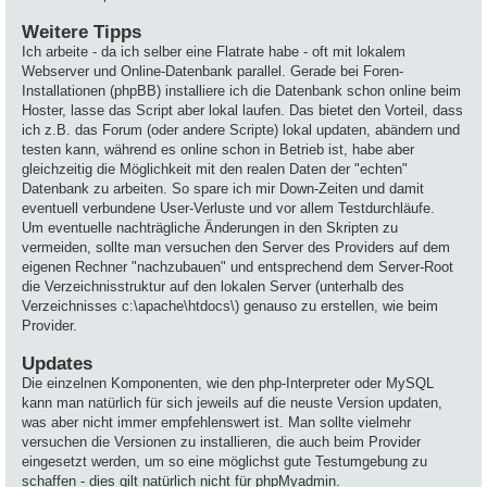
Weitere Tipps
Ich arbeite - da ich selber eine Flatrate habe - oft mit lokalem
Webserver und Online-Datenbank parallel. Gerade bei Foren-
Installationen (phpBB) installiere ich die Datenbank schon online beim
Hoster, lasse das Script aber lokal laufen. Das bietet den Vorteil, dass
ich z.B. das Forum (oder andere Scripte) lokal updaten, abändern und
testen kann, während es online schon in Betrieb ist, habe aber
gleichzeitig die Möglichkeit mit den realen Daten der "echten"
Datenbank zu arbeiten. So spare ich mir Down-Zeiten und damit
eventuell verbundene User-Verluste und vor allem Testdurchläufe.
Um eventuelle nachträgliche Änderungen in den Skripten zu
vermeiden, sollte man versuchen den Server des Providers auf dem
eigenen Rechner "nachzubauen" und entsprechend dem Server-Root
die Verzeichnisstruktur auf den lokalen Server (unterhalb des
Verzeichnisses c:\apache\htdocs\) genauso zu erstellen, wie beim
Provider.
Updates
Die einzelnen Komponenten, wie den php-Interpreter oder MySQL
kann man natürlich für sich jeweils auf die neuste Version updaten,
was aber nicht immer empfehlenswert ist. Man sollte vielmehr
versuchen die Versionen zu installieren, die auch beim Provider
eingesetzt werden, um so eine möglichst gute Testumgebung zu
schaffen - dies gilt natürlich nicht für phpMyadmin.