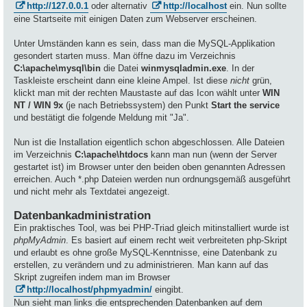
http://127.0.0.1
oder alternativ
http://localhost
ein. Nun sollte
eine Startseite mit einigen Daten zum Webserver erscheinen.
Unter Umständen kann es sein, dass man die MySQL-Applikation
gesondert starten muss. Man öffne dazu im Verzeichnis
C:\apache\mysql\bin
die Datei
winmysqladmin.exe
. In der
Taskleiste erscheint dann eine kleine Ampel. Ist diese
nicht
grün,
klickt man mit der rechten Maustaste auf das Icon wählt unter
WIN
NT / WIN 9x
(je nach Betriebssystem) den Punkt
Start the service
und bestätigt die folgende Meldung mit "Ja".
Nun ist die Installation eigentlich schon abgeschlossen. Alle Dateien
im Verzeichnis
C:\apache\htdocs
kann man nun (wenn der Server
gestartet ist) im Browser unter den beiden oben genannten Adressen
erreichen. Auch *.php Dateien werden nun ordnungsgemäß ausgeführt
und nicht mehr als Textdatei angezeigt.
Datenbankadministration
Ein praktisches Tool, was bei PHP-Triad gleich mitinstalliert wurde ist
phpMyAdmin
. Es basiert auf einem recht weit verbreiteten php-Skript
und erlaubt es ohne große MySQL-Kenntnisse, eine Datenbank zu
erstellen, zu verändern und zu administrieren. Man kann auf das
Skript zugreifen indem man im Browser
http://localhost/phpmyadmin/
eingibt.
Nun sieht man links die entsprechenden Datenbanken auf dem