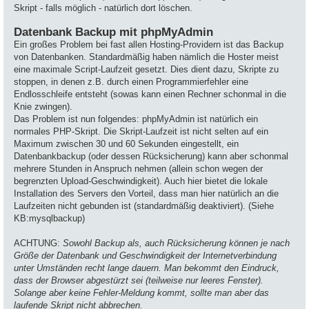
Skript - falls möglich - natürlich dort löschen.
Datenbank Backup mit phpMyAdmin
Ein großes Problem bei fast allen Hosting-Providern ist das Backup
von Datenbanken. Standardmäßig haben nämlich die Hoster meist
eine maximale Script-Laufzeit gesetzt. Dies dient dazu, Skripte zu
stoppen, in denen z.B. durch einen Programmierfehler eine
Endlosschleife entsteht (sowas kann einen Rechner schonmal in die
Knie zwingen).
Das Problem ist nun folgendes: phpMyAdmin ist natürlich ein
normales PHP-Skript. Die Skript-Laufzeit ist nicht selten auf ein
Maximum zwischen 30 und 60 Sekunden eingestellt, ein
Datenbankbackup (oder dessen Rücksicherung) kann aber schonmal
mehrere Stunden in Anspruch nehmen (allein schon wegen der
begrenzten Upload-Geschwindigkeit). Auch hier bietet die lokale
Installation des Servers den Vorteil, dass man hier natürlich an die
Laufzeiten nicht gebunden ist (standardmäßig deaktiviert). (Siehe
KB:mysqlbackup)
ACHTUNG:
Sowohl Backup als, auch Rücksicherung können je nach
Größe der Datenbank und Geschwindigkeit der Internetverbindung
unter Umständen recht lange dauern. Man bekommt den Eindruck,
dass der Browser abgestürzt sei (teilweise nur leeres Fenster).
Solange aber keine Fehler-Meldung kommt, sollte man aber das
laufende Skript nicht abbrechen.