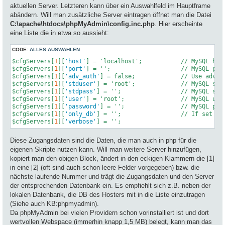
aktuellen Server. Letzteren kann über ein Auswahlfeld im Hauptframe
abändern. Will man zusätzliche Server eintragen öffnet man die Datei
C:\apache\htdocs\phpMyAdmin\config.inc.php
. Hier erscheinte
eine Liste die in etwa so aussieht:
CODE:
ALLES AUSWÄHLEN
$cfgServers[
1
][
'host'
] = 'localhost';           // MySQL host
$cfgServers[
1
][
'port'
] = '';                    // MySQL port
$cfgServers[
1
][
'adv_auth'
] = false;             // Use advanc
$cfgServers[
1
][
'stduser'
] = 'root';             // MySQL stan
$cfgServers[
1
][
'stdpass'
] = '';                 // MySQL stan
$cfgServers[
1
][
'user'
] = 'root';                // MySQL user
$cfgServers[
1
][
'password'
] = '';                // MySQL pass
$cfgServers[
1
][
'only_db'
] = '';                 // If set to 
$cfgServers[
1
][
'verbose'
] = '';   
Diese Zugangsdaten sind die Daten, die man auch in php für die
eigenen Skripte nutzen kann. Will man weitere Server hinzufügen,
kopiert man den obigen Block, ändert in den eckigen Klammern die [1]
in eine [2] (oft sind auch schon leere Felder vorgegeben) bzw. die
nächste laufende Nummer und trägt die Zugangsdaten und den Server
der entsprechenden Datenbank ein. Es empfiehlt sich z.B. neben der
lokalen Datenbank, die DB des Hosters mit in die Liste einzutragen
(Siehe auch KB:phpmyadmin).
Da phpMyAdmin bei vielen Providern schon vorinstalliert ist und dort
wertvollen Webspace (immerhin knapp 1,5 MB) belegt, kann man das