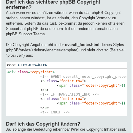
Darf ich das sichtbare phpBB Copyright
entfernen?
Auch wenn wir es schätzen würden, wenn du das phpBB Copyright
stehen lassen würdest, ist es erlaubt, den Copyright Vermerk zu
entfernen. Sofern du das tust, bekommst du jedoch keinen offiziellen
Support auf phpBB.de und einem Teil der anderen internationalen
phpBB Support Teams.
Die Copyright-Angabe steht in der
overall_footer.html
deines Styles
(phpBB/styles/<deinstylename>/template) und sieht dort so (Beispiel:
"prosilver") aus:
CODE:
ALLES AUSWÄHLEN
<div 
class
=
"copyright"
>

<!-- EVENT overall_footer_copyright_prepend 
<
p
class
=
"footer-row"
>
<
span
class
=
"footer-copyright"
>
{{ CR
</
p
>
<!-- IF TRANSLATION_INFO -->
<
p
class
=
"footer-row"
>
<
span
class
=
"footer-copyright"
>
{{ TR
</
p
>
<!-- ENDIF -->
Darf ich das Copyright ändern?
Ja, solange die Bedeutung erkennbar (Wer die Copyright Inhaber sind,