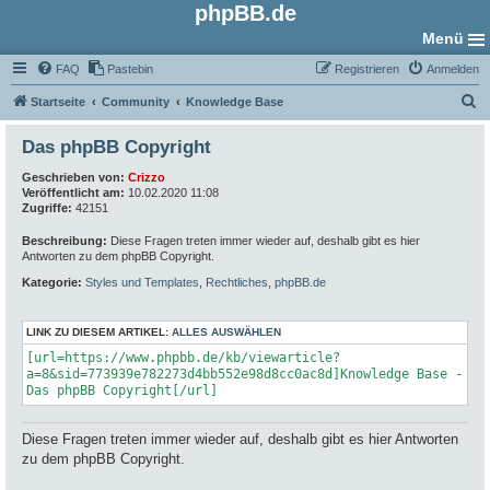
phpBB.de
Menü
FAQ
Pastebin
Registrieren
Anmelden
S
Startseite
Community
Knowledge Base
u
Das phpBB Copyright
c
Geschrieben von:
Crizzo
h
Veröffentlicht am:
10.02.2020 11:08
e
Zugriffe:
42151
Beschreibung:
Diese Fragen treten immer wieder auf, deshalb gibt es hier
Antworten zu dem phpBB Copyright.
Kategorie:
Styles und Templates
,
Rechtliches
,
phpBB.de
LINK ZU DIESEM ARTIKEL:
ALLES AUSWÄHLEN
[url=https://www.phpbb.de/kb/viewarticle?
a=8&sid=773939e782273d4bb552e98d8cc0ac8d]Knowledge Base -
Das phpBB Copyright[/url]
Diese Fragen treten immer wieder auf, deshalb gibt es hier Antworten
zu dem phpBB Copyright.