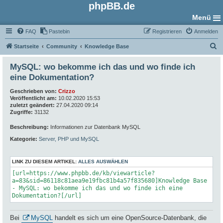
phpBB.de
Menü
FAQ
Pastebin
Registrieren
Anmelden
S
Startseite
Community
Knowledge Base
u
MySQL: wo bekomme ich das und wo finde ich
c
eine Dokumentation?
h
Geschrieben von:
Crizzo
e
Veröffentlicht am:
10.02.2020 15:53
zuletzt geändert:
27.04.2020 09:14
Zugriffe:
31132
Beschreibung:
Informationen zur Datenbank MySQL
Kategorie:
Server, PHP und MySQL
LINK ZU DIESEM ARTIKEL:
ALLES AUSWÄHLEN
[url=https://www.phpbb.de/kb/viewarticle?
a=83&sid=86118c81aea9e19fbc81b4a57f835680]Knowledge Base
- MySQL: wo bekomme ich das und wo finde ich eine
Dokumentation?[/url]
Bei
MySQL
handelt es sich um eine OpenSource-Datenbank, die