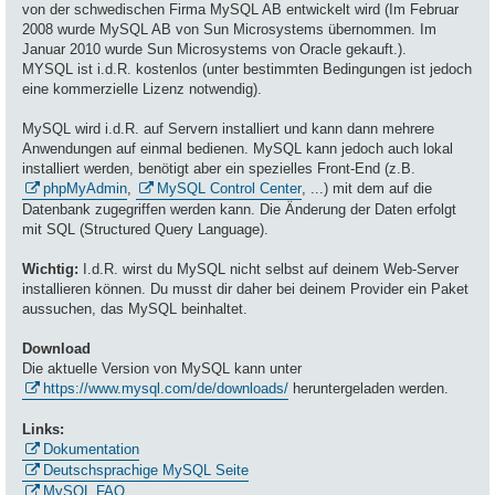
von der schwedischen Firma MySQL AB entwickelt wird (Im Februar
2008 wurde MySQL AB von Sun Microsystems übernommen. Im
Januar 2010 wurde Sun Microsystems von Oracle gekauft.).
MYSQL ist i.d.R. kostenlos (unter bestimmten Bedingungen ist jedoch
eine kommerzielle Lizenz notwendig).
MySQL wird i.d.R. auf Servern installiert und kann dann mehrere
Anwendungen auf einmal bedienen. MySQL kann jedoch auch lokal
installiert werden, benötigt aber ein spezielles Front-End (z.B.
phpMyAdmin
,
MySQL Control Center
, ...) mit dem auf die
Datenbank zugegriffen werden kann. Die Änderung der Daten erfolgt
mit SQL (Structured Query Language).
Wichtig:
I.d.R. wirst du MySQL nicht selbst auf deinem Web-Server
installieren können. Du musst dir daher bei deinem Provider ein Paket
aussuchen, das MySQL beinhaltet.
Download
Die aktuelle Version von MySQL kann unter
https://www.mysql.com/de/downloads/
heruntergeladen werden.
Links:
Dokumentation
Deutschsprachige MySQL Seite
MySQL FAQ