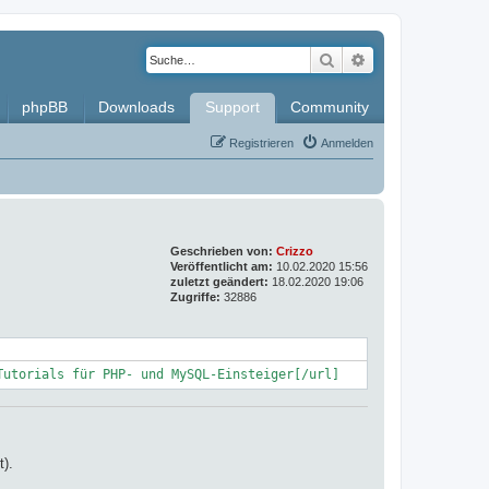
Suche
Erweiterte Such
phpBB
Downloads
Support
Community
Registrieren
Anmelden
Geschrieben von:
Crizzo
Veröffentlicht am:
10.02.2020 15:56
zuletzt geändert:
18.02.2020 19:06
Zugriffe:
32886
Tutorials für PHP- und MySQL-Einsteiger[/url]
t).