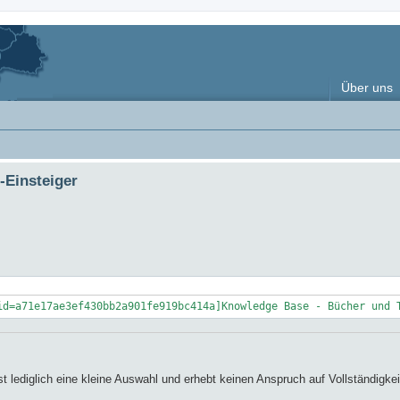
Über uns
-Einsteiger
id=a71e17ae3ef430bb2a901fe919bc414a]Knowledge Base - Bücher und 
st lediglich eine kleine Auswahl und erhebt keinen Anspruch auf Vollständigkei