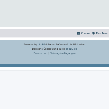
Kontakt
Das Team
Powered by
phpBB
® Forum Software © phpBB Limited
Deutsche Übersetzung durch
phpBB.de
Datenschutz
|
Nutzungsbedingungen