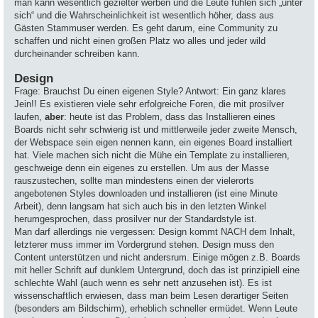
man kann wesentlich gezielter werben und die Leute fühlen sich „unter
sich“ und die Wahrscheinlichkeit ist wesentlich höher, dass aus
Gästen Stammuser werden. Es geht darum, eine Community zu
schaffen und nicht einen großen Platz wo alles und jeder wild
durcheinander schreiben kann.
Design
Frage: Brauchst Du einen eigenen Style? Antwort: Ein ganz klares
Jein!! Es existieren viele sehr erfolgreiche Foren, die mit prosilver
laufen,
aber
: heute ist das Problem, dass das Installieren eines
Boards nicht sehr schwierig ist und mittlerweile jeder zweite Mensch,
der Webspace sein eigen nennen kann, ein eigenes Board installiert
hat. Viele machen sich nicht die Mühe ein Template zu installieren,
geschweige denn ein eigenes zu erstellen. Um aus der Masse
rauszustechen, sollte man mindestens einen der vielerorts
angebotenen Styles downloaden und installieren (ist eine Minute
Arbeit), denn langsam hat sich auch bis in den letzten Winkel
herumgesprochen, dass prosilver nur der Standardstyle ist.
Man darf allerdings nie vergessen: Design kommt NACH dem Inhalt,
letzterer muss immer im Vordergrund stehen. Design muss den
Content unterstützen und nicht andersrum. Einige mögen z.B. Boards
mit heller Schrift auf dunklem Untergrund, doch das ist prinzipiell eine
schlechte Wahl (auch wenn es sehr nett anzusehen ist). Es ist
wissenschaftlich erwiesen, dass man beim Lesen derartiger Seiten
(besonders am Bildschirm), erheblich schneller ermüdet. Wenn Leute