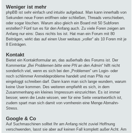
Weniger ist mehr
phpBB ist sehr einfach und intuitiv aufgebaut. Man kann innerhalb von
Sekunden neue Foren eröffnen oder schließen, Threads verschieben,
oder sogar löschen. Warum also gleich ein Board mit 50 Subforen
erstellen? Fünf tun es für den Anfang auch. Zu viele Foren zeigen am
Anfang nur eins: Dass nichts los ist. Hat man ein Forum mit 80
Beiträgen, wirkt das auf einen User weitaus „voller“ als 10 Foren mit je
8 Einträgen.
Kontakt
Bietet ein Kontaktformular an, das außerhalb des Forums ist. Der
Kommentar „
Bei Problemen bitte eine PN an den Admin
“ hilft nicht
sonderlich viel, wenn es sich bei den „Problemen“ um Login- oder
noch schlimmer Anmeldeprobleme handelt und man PNs nur
eingeloggt schreiben darf. Dann kann man sich lange wundern, warum
keine User kommen. Des weiteren empfiehlt es sich, in dem
Zusammenhang ein kleines Impressum einzurichten. Es ist immer
besser, wenn die Leute wissen, wer für eine Seite verantwortlich ist,
zudem spart man sich damit von vornherein eine Menge Abmahn-
Stress.
Google & Co
Auf Suchmaschinen solltet Ihr am Anfang nicht zuviel Hoffnung
verschwenden, lasst sie aber auf keinen Fall komplett außer Acht. Am