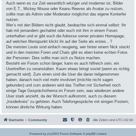
Auch wenn es zur Zeit wesentlich witziger und moderner ist, Bilder
von E.T., Mickey Mouse oder Keanu Reeves als Avatar zu nutzen,
sollte man als Admin oder Moderator möglichst das eigene Konterfei
nutzen.
Wer’s mit den Bildern nicht glaubt, beobachte sich einmal selbst: Ihr
hab mit jemandem gechattet oder euch mit ihm in einem Forum
unterhalten und er gibt euch die Adresse seiner privaten Homepage,
auf welchen Menüpunkt klickt ihr auf der Seite als erstes…?
Die meisten Leute sind einfach neugierig, wer hinter einem Nick steckt
und in den meisten Foren und Chats gibt es eben keine echten Fotos
der Personen. Dies sollte man sich zu Nutze machen.
Besteht ein Forum schon länger, kann es auch hilfreich sein, ein
Usertreffen zu veranstalten. Kaum etwas bringt soviel (wenn es richtig
gemacht wird). Zum einen sind die User die daran teilgenommen
haben, danach noch viel mehr involviert (möchte nicht sagen
gebunden) und zum anderen wird das Treffen mit Sicherheit noch
einige Tage Gesprächsthema im Forum sein, was wiederum andere
User stark anzieht, da der Wunsch aufkommt, auch zu diesem
„Insiderkreis“ zu gehören. Auch Telefongespräche mit einigen Postern,
können ähnliche Wirkung haben.
Startseite
Community
Alle Zeiten sind
UTC+02:00
Powered by
phpBB
® Forum Software © phpBB Limited