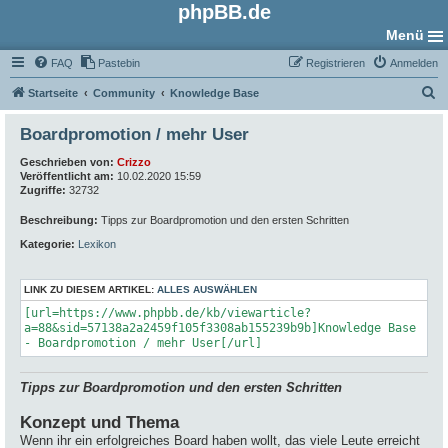
phpBB.de
Menü
FAQ
Pastebin
Registrieren
Anmelden
S
Startseite
Community
Knowledge Base
u
Boardpromotion / mehr User
c
Geschrieben von:
Crizzo
h
Veröffentlicht am:
10.02.2020 15:59
e
Zugriffe:
32732
Beschreibung:
Tipps zur Boardpromotion und den ersten Schritten
Kategorie:
Lexikon
LINK ZU DIESEM ARTIKEL:
ALLES AUSWÄHLEN
[url=https://www.phpbb.de/kb/viewarticle?
a=88&sid=57138a2a2459f105f3308ab155239b9b]Knowledge Base
- Boardpromotion / mehr User[/url]
Tipps zur Boardpromotion und den ersten Schritten
Konzept und Thema
Wenn ihr ein erfolgreiches Board haben wollt, das viele Leute erreicht