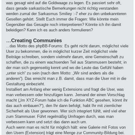
was gesagt wird auf die Goldwaage zu legen. Es passiert sehr oft,
dass gerade sarkastische Bemerkungen nicht richtig verstanden
werden zumal der Sarkasmus Smiliey :-7 eher zu den unbekannteren
Gesellen gehört. Stellt Euch immer die Fragen: Wie könnte mein
Gegenüber das Gesagte noch interpretieren? Könnte ich ihn damit
beleidigen? Kann ich es auch anders formulieren?
…Creating Communies
...das Motto des phpBB-Forums: Es geht nicht darum, möglichst viele
User zu bekommen, die in möglichst kurzer Zeit möglichst viele
Beiträge schreiben, sondern vielmehr darum, eine Gemeinschaft zu
schaffen, die zu einem wachsenden Teil aus Stammusern besteht; in
der man sich gegenseitig kennt und wo die Leute das Gefühl haben
„unter sich“ zu sein (nach dem Motto: „Wir sind anders als die
anderen“). Das erreicht man z.B. damit, dass man die User mit in die
Gestaltung einbezieht.
Installiert am Anfang eher wenig Extensions und fragt die User, was
man verbessern oder hinzufügen kann. Jemand der einen Vorschlag
macht („Im XYZ-Forum habe ich die Funktion ABC gesehen, könnt ihr
das auch einbauen?“), den Ihr dann befolgt, habt Ihr mit ziemlicher
Sicherheit als User gewonnen. Wer sich integriert fühlt, wird viel eher
zum Stammuser. Führt regelmäßig Umfragen durch, was man
verbessern kann und setzt das dann auch um.
Auch wenn man es nicht für möglich hält: eine Galerie mit Fotos von
den Usern (Extension) trägt eine Menge zur Community-Bildung bei.