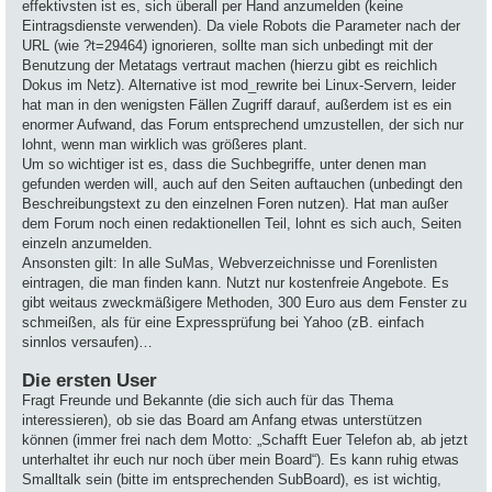
effektivsten ist es, sich überall per Hand anzumelden (keine
Eintragsdienste verwenden). Da viele Robots die Parameter nach der
URL (wie ?t=29464) ignorieren, sollte man sich unbedingt mit der
Benutzung der Metatags vertraut machen (hierzu gibt es reichlich
Dokus im Netz). Alternative ist mod_rewrite bei Linux-Servern, leider
hat man in den wenigsten Fällen Zugriff darauf, außerdem ist es ein
enormer Aufwand, das Forum entsprechend umzustellen, der sich nur
lohnt, wenn man wirklich was größeres plant.
Um so wichtiger ist es, dass die Suchbegriffe, unter denen man
gefunden werden will, auch auf den Seiten auftauchen (unbedingt den
Beschreibungstext zu den einzelnen Foren nutzen). Hat man außer
dem Forum noch einen redaktionellen Teil, lohnt es sich auch, Seiten
einzeln anzumelden.
Ansonsten gilt: In alle SuMas, Webverzeichnisse und Forenlisten
eintragen, die man finden kann. Nutzt nur kostenfreie Angebote. Es
gibt weitaus zweckmäßigere Methoden, 300 Euro aus dem Fenster zu
schmeißen, als für eine Expressprüfung bei Yahoo (zB. einfach
sinnlos versaufen)…
Die ersten User
Fragt Freunde und Bekannte (die sich auch für das Thema
interessieren), ob sie das Board am Anfang etwas unterstützen
können (immer frei nach dem Motto: „Schafft Euer Telefon ab, ab jetzt
unterhaltet ihr euch nur noch über mein Board“). Es kann ruhig etwas
Smalltalk sein (bitte im entsprechenden SubBoard), es ist wichtig,