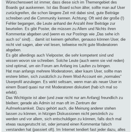
Wünschenswert ist immer, dass diese sich im Themengebiet des
Boards gut auskennen. Ist das Board schon älter, sollte man auf User
zurückgreifen, die schon längere Zeit mit dabei sind, gute Beiträge
schreiben und die Community kennen. Achtung: Oft wird der große (!)
Fehler begangen, die Leute anhand der Anzahl ihrer Beiträge zur
beurteilen. Es gibt Poster, die müssen zu Allem und Nichts ihren
Kommentar abgeben und (wenn es nur Postings wie „Das sehe ich
auch so“ sind)… damit ist keinem geholfen, genauso können User, die
nicht viel sagen, aber viel lesen, teilweise recht gute Moderatoren
abgeben.
Es gibt allerdings auch Vielposter, die sehr kompetent sind und
wissen wovon sie schreiben. Solche Leute (auch wenn sie viel reden)
sind optimal, um ein Forum am Anfang ins Laufen zu bringen.
Hat man anfangs mehrere Moderatoren, aber kaum User, sollte man
erstere bitten, sich zusätzlich zu ihrem Mod-Account ein „normales“
Userprofil anzulegen. Es wirkt seltsam, wenn man als neuer User in
einem Board quasi nur mit Moderatoren diskutiert (hab ich mal so
erlebt).
Das Wichtigste ist aber (und zwar nicht nur am Anfang) freundlich zu
bleiben; gerade als Admin ist man oft im Zentrum der
Aufmerksamkeit. Dazu gehört auch, die Meinung anderer stehen
lassen zu können, in hitzigen Diskussionen nicht persönlich zu
werden und vor allem, sich entschuldigen zu können, falls doch mal
etwas rausgerutscht ist, oder jemand einen Kommentar falsch
verstanden hat (passiert oft). Im Internet tendiert fast jeder dazu, alles