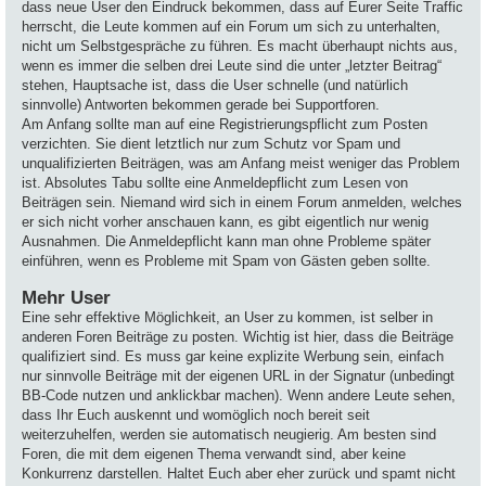
dass neue User den Eindruck bekommen, dass auf Eurer Seite Traffic
herrscht, die Leute kommen auf ein Forum um sich zu unterhalten,
nicht um Selbstgespräche zu führen. Es macht überhaupt nichts aus,
wenn es immer die selben drei Leute sind die unter „letzter Beitrag“
stehen, Hauptsache ist, dass die User schnelle (und natürlich
sinnvolle) Antworten bekommen gerade bei Supportforen.
Am Anfang sollte man auf eine Registrierungspflicht zum Posten
verzichten. Sie dient letztlich nur zum Schutz vor Spam und
unqualifizierten Beiträgen, was am Anfang meist weniger das Problem
ist. Absolutes Tabu sollte eine Anmeldepflicht zum Lesen von
Beiträgen sein. Niemand wird sich in einem Forum anmelden, welches
er sich nicht vorher anschauen kann, es gibt eigentlich nur wenig
Ausnahmen. Die Anmeldepflicht kann man ohne Probleme später
einführen, wenn es Probleme mit Spam von Gästen geben sollte.
Mehr User
Eine sehr effektive Möglichkeit, an User zu kommen, ist selber in
anderen Foren Beiträge zu posten. Wichtig ist hier, dass die Beiträge
qualifiziert sind. Es muss gar keine explizite Werbung sein, einfach
nur sinnvolle Beiträge mit der eigenen URL in der Signatur (unbedingt
BB-Code nutzen und anklickbar machen). Wenn andere Leute sehen,
dass Ihr Euch auskennt und womöglich noch bereit seit
weiterzuhelfen, werden sie automatisch neugierig. Am besten sind
Foren, die mit dem eigenen Thema verwandt sind, aber keine
Konkurrenz darstellen. Haltet Euch aber eher zurück und spamt nicht