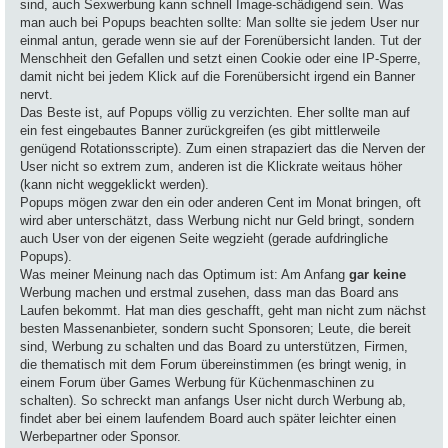
sind, auch Sexwerbung kann schnell Image-schädigend sein. Was
man auch bei Popups beachten sollte: Man sollte sie jedem User nur
einmal antun, gerade wenn sie auf der Forenübersicht landen. Tut der
Menschheit den Gefallen und setzt einen Cookie oder eine IP-Sperre,
damit nicht bei jedem Klick auf die Forenübersicht irgend ein Banner
nervt.
Das Beste ist, auf Popups völlig zu verzichten. Eher sollte man auf
ein fest eingebautes Banner zurückgreifen (es gibt mittlerweile
genügend Rotationsscripte). Zum einen strapaziert das die Nerven der
User nicht so extrem zum, anderen ist die Klickrate weitaus höher
(kann nicht weggeklickt werden).
Popups mögen zwar den ein oder anderen Cent im Monat bringen, oft
wird aber unterschätzt, dass Werbung nicht nur Geld bringt, sondern
auch User von der eigenen Seite wegzieht (gerade aufdringliche
Popups).
Was meiner Meinung nach das Optimum ist: Am Anfang
gar keine
Werbung machen und erstmal zusehen, dass man das Board ans
Laufen bekommt. Hat man dies geschafft, geht man nicht zum nächst
besten Massenanbieter, sondern sucht Sponsoren; Leute, die bereit
sind, Werbung zu schalten und das Board zu unterstützen, Firmen,
die thematisch mit dem Forum übereinstimmen (es bringt wenig, in
einem Forum über Games Werbung für Küchenmaschinen zu
schalten). So schreckt man anfangs User nicht durch Werbung ab,
findet aber bei einem laufendem Board auch später leichter einen
Werbepartner oder Sponsor.