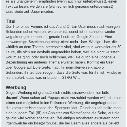
es als unangenehm empfinden (wenn auch nur unterbewusst), einen
Text zu lesen, werden sie (wahrscheinlich genauso unterbewusst)
Eure Seite auf Dauer meiden.
Titel
Der Titel eines Forums ist das A und O. Ein User muss nach wenigen
Sekunden schon wissen, woran er ist, sonst ist er schneller wieder
weg als er gekommen ist, gerade heute im Google-Zeitalter. Eine
schwammige Bezeichnung bringt nicht mehr User. Wenige User, die
wirklich an dem Thema interessiert sind, sind weitaus wertvoller als 30
Leute, die sich nur deshalb angemeldet haben, weil sie nicht wussten,
worum es ging, oder noch schlimmer, weil sie durch eine ungenaue
Bezeichnung ein anderes Thema erwartet haben. Kommt ein User
über Google auf Eure Seite, habt Ihr normalerweise knapp 5
Sekunden, ihn zu überzeugen, dass die Seite was für ihn ist. Findet er
nicht sofort, dass was er braucht: STRG-W…
Werbung
Gegen Werbung ist grundsätzlich nichts einzuwenden, nur bitte
dezent
! Wenn schon auf Popups nicht verzichtet werden will, bitte nur
eines
und möglichst keine Fullscreen-Werbung, die ungefragt schon
die komplette Homepage des Sponsors lädt. Grundsätzlich sollte man
sich in jedem Fall (!!!) als Anbieter von Werbefläche die Seite, auf die
gelinkt wird vorher anschauen. Bei einigen Angeboten existieren noch
irgendwelche onclose()-Popups, die bei Usern alles andere als beliebt