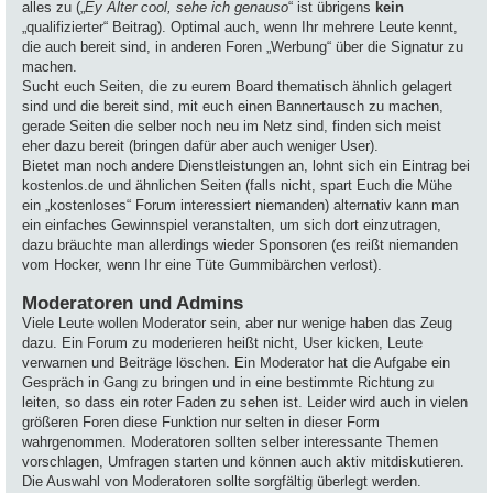
alles zu („
Ey Alter cool, sehe ich genauso
“ ist übrigens
kein
„qualifizierter“ Beitrag). Optimal auch, wenn Ihr mehrere Leute kennt,
die auch bereit sind, in anderen Foren „Werbung“ über die Signatur zu
machen.
Sucht euch Seiten, die zu eurem Board thematisch ähnlich gelagert
sind und die bereit sind, mit euch einen Bannertausch zu machen,
gerade Seiten die selber noch neu im Netz sind, finden sich meist
eher dazu bereit (bringen dafür aber auch weniger User).
Bietet man noch andere Dienstleistungen an, lohnt sich ein Eintrag bei
kostenlos.de und ähnlichen Seiten (falls nicht, spart Euch die Mühe
ein „kostenloses“ Forum interessiert niemanden) alternativ kann man
ein einfaches Gewinnspiel veranstalten, um sich dort einzutragen,
dazu bräuchte man allerdings wieder Sponsoren (es reißt niemanden
vom Hocker, wenn Ihr eine Tüte Gummibärchen verlost).
Moderatoren und Admins
Viele Leute wollen Moderator sein, aber nur wenige haben das Zeug
dazu. Ein Forum zu moderieren heißt nicht, User kicken, Leute
verwarnen und Beiträge löschen. Ein Moderator hat die Aufgabe ein
Gespräch in Gang zu bringen und in eine bestimmte Richtung zu
leiten, so dass ein roter Faden zu sehen ist. Leider wird auch in vielen
größeren Foren diese Funktion nur selten in dieser Form
wahrgenommen. Moderatoren sollten selber interessante Themen
vorschlagen, Umfragen starten und können auch aktiv mitdiskutieren.
Die Auswahl von Moderatoren sollte sorgfältig überlegt werden.