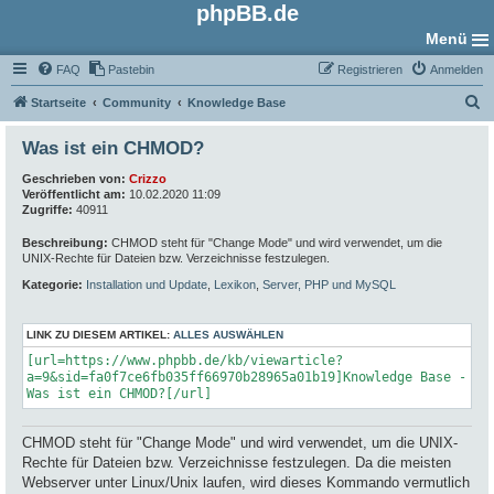
phpBB.de
Menü
FAQ
Pastebin
Registrieren
Anmelden
S
Startseite
Community
Knowledge Base
u
Was ist ein CHMOD?
c
Geschrieben von:
Crizzo
h
Veröffentlicht am:
10.02.2020 11:09
e
Zugriffe:
40911
Beschreibung:
CHMOD steht für "Change Mode" und wird verwendet, um die
UNIX-Rechte für Dateien bzw. Verzeichnisse festzulegen.
Kategorie:
Installation und Update
,
Lexikon
,
Server, PHP und MySQL
LINK ZU DIESEM ARTIKEL:
ALLES AUSWÄHLEN
[url=https://www.phpbb.de/kb/viewarticle?
a=9&sid=fa0f7ce6fb035ff66970b28965a01b19]Knowledge Base -
Was ist ein CHMOD?[/url]
CHMOD steht für "Change Mode" und wird verwendet, um die UNIX-
Rechte für Dateien bzw. Verzeichnisse festzulegen. Da die meisten
Webserver unter Linux/Unix laufen, wird dieses Kommando vermutlich