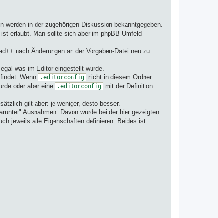
gen werden in der zugehörigen Diskussion bekanntgegeben.
ist erlaubt. Man sollte sich aber im phpBB Umfeld
tepad++ nach Änderungen an der Vorgaben-Datei neu zu
, egal was im Editor eingestellt wurde.
befindet. Wenn
nicht in diesem Ordner
.editorconfig
urde oder aber eine
mit der Definition
.editorconfig
ätzlich gilt aber: je weniger, desto besser.
darunter" Ausnahmen. Davon wurde bei der hier gezeigten
h jeweils alle Eigenschaften definieren. Beides ist