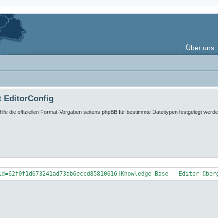
Über uns
t EditorConfig
lfe die offiziellen Format-Vorgaben seitens phpBB für bestimmte Dateitypen festgelegt werden
id=62f0f1d673241ad73ab6eccd85810616]Knowledge Base - Editor-über