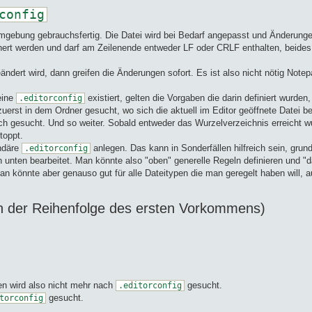
config
 Umgebung gebrauchsfertig. Die Datei wird bei Bedarf angepasst und Änderun
hert werden und darf am Zeilenende entweder LF oder CRLF enthalten, beides 
ndert wird, dann greifen die Änderungen sofort. Es ist also nicht nötig No
 eine
existiert, gelten die Vorgaben die darin definiert wurden
.editorconfig
uerst in dem Ordner gesucht, wo sich die aktuell im Editor geöffnete Datei 
ch gesucht. Und so weiter. Sobald entweder das Wurzelverzeichnis erreicht w
toppt.
ndäre
anlegen. Das kann in Sonderfällen hilfreich sein, grunds
.editorconfig
 unten bearbeitet. Man könnte also "oben" generelle Regeln definieren und "
könnte aber genauso gut für alle Dateitypen die man geregelt haben will, auc
(in der Reihenfolge des ersten Vorkommens)
en wird also nicht mehr nach
gesucht.
.editorconfig
gesucht.
torconfig