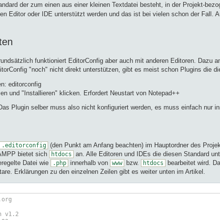
tandard der zum einen aus einer kleinen Textdatei besteht, in der Projekt-b
n Editor oder IDE unterstützt werden und das ist bei vielen schon der Fall. 
ten
dsätzlich funktioniert EditorConfig aber auch mit anderen Editoren. Dazu am
torConfig "noch" nicht direkt unterstützen, gibt es meist schon Plugins die 
: editorconfig
en und "Installieren" klicken. Erfordert Neustart von Notepad++
s Plugin selber muss also nicht konfiguriert werden, es muss einfach nur inst
(den Punkt am Anfang beachten) im Hauptordner des Proje
.editorconfig
AMPP bietet sich
an. Alle Editoren und IDEs die diesen Standard unt
htdocs
eregelte Datei wie
innerhalb von
bzw.
bearbeitet wird. Da
.php
www
htdocs
e. Erklärungen zu den einzelnen Zeilen gibt es weiter unten im Artikel.
.org
n v1.2