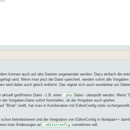
=93
ondern können auch auf alte Dateien angewendet werden. Dazu einfach die en
ingefügt wird. Wenn man jetzt die Datei speichert, werden sofort alle Vorgab
hen wird dabei auch gleich entfernt. Das eignet sich auch wunderbar um Date
aktuell geöffneten Datei - z.B. einer
Datei - überprüft werden: Menü "
.php
 der Vorgaben-Datei sofort feststellen, ob die Vorgaben auch greifen.
Binär" stellt, hat man in Kombination mit EditorConfig stets sichergestellt
schon betriebsbereit und die Integration von EditorConfig in Notepad++ dami
, wenn man Änderungen an
vornehmen will.
.editorconfig