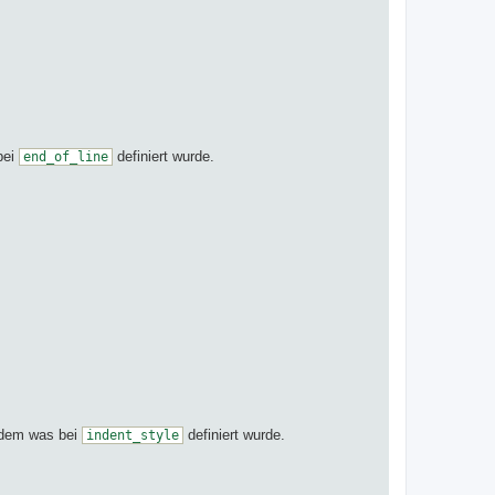
bei
definiert wurde.
end_of_line
chdem was bei
definiert wurde.
indent_style