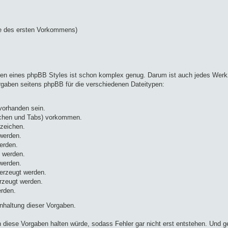
lge des ersten Vorkommens)
n eines phpBB Styles ist schon komplex genug. Darum ist auch jedes Werkze
orgaben seitens phpBB für die verschiedenen Dateitypen:
vorhanden sein.
ichen und Tabs) vorkommen.
rzeichen.
werden.
erden.
 werden.
werden.
erzeugt werden.
rzeugt werden.
rden.
nhaltung dieser Vorgaben.
 diese Vorgaben halten würde, sodass Fehler gar nicht erst entstehen. Und ge