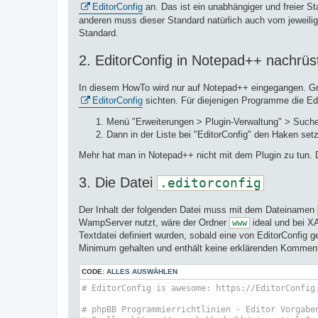
EditorConfig
an. Das ist ein unabhängiger und freier S
anderen muss dieser Standard natürlich auch vom jeweilige
Standard.
2. EditorConfig in Notepad++ nachrüs
In diesem HowTo wird nur auf Notepad++ eingegangen. Grun
EditorConfig
sichten. Für diejenigen Programme die Edi
Menü "Erweiterungen > Plugin-Verwaltung" > Suchen
Dann in der Liste bei "EditorConfig" den Haken setz
Mehr hat man in Notepad++ nicht mit dem Plugin zu tun. Da
3. Die Datei
.editorconfig
Der Inhalt der folgenden Datei muss mit dem Dateinamen
WampServer nutzt, wäre der Ordner
ideal und bei X
www
Textdatei definiert wurden, sobald eine von EditorConfig g
Minimum gehalten und enthält keine erklärenden Kommentar
CODE:
ALLES AUSWÄHLEN
# EditorConfig is awesome: https://EditorConfig
# phpBB Programmierrichtlinien - Editor Vorgabe