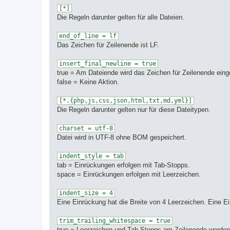
[*]
Die Regeln darunter gelten für alle Dateien.
end_of_line = lf
Das Zeichen für Zeilenende ist LF.
insert_final_newline = true
true = Am Dateiende wird das Zeichen für Zeilenende eing
false = Keine Aktion.
[*.{php,js,css,json,html,txt,md,yml}]
Die Regeln darunter gelten nur für diese Dateitypen.
charset = utf-8
Datei wird in UTF-8 ohne BOM gespeichert.
indent_style = tab
tab = Einrückungen erfolgen mit Tab-Stopps.
space = Einrückungen erfolgen mit Leerzeichen.
indent_size = 4
Eine Einrückung hat die Breite von 4 Leerzeichen. Eine
trim_trailing_whitespace = true
true = Leerzeichen und Tab-Stopps am Zeilenende werden e