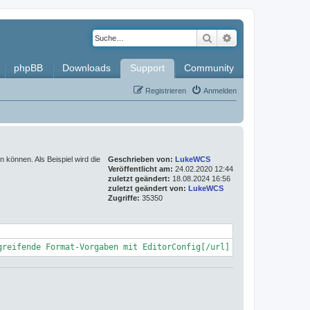
Suche
Erweiterte Such
phpBB
Downloads
Support
Community
Registrieren
Anmelden
 können. Als Beispiel wird die
Geschrieben von:
LukeWCS
Veröffentlicht am:
24.02.2020 12:44
zuletzt geändert:
18.08.2024 16:56
zuletzt geändert von:
LukeWCS
Zugriffe:
35350
greifende Format-Vorgaben mit EditorConfig[/url]