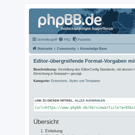
Schnellzugriff
FAQ
Pastebin
Startseite
Community
Knowledge Base
Editor-übergreifende Format-Vorgaben mi
Beschreibung:
Vorstellung des EditorConfig Standards, mit dessen Hi
Einrichtung in Notepad++ gezeigt.
Kategorie:
Extensions
,
Styles und Templates
LINK ZU DIESEM ARTIKEL:
ALLES AUSWÄHLEN
[url=https://www.phpbb.de/kb/viewarticle?a=93&s
Übersicht
Einleitung