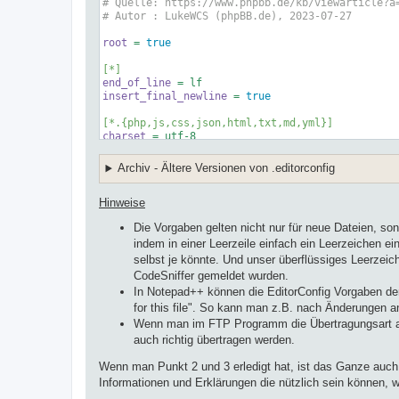
# Quelle: https://www.phpbb.de/kb/viewarticle?a
# Autor : LukeWCS (phpBB.de), 2023-07-27
root
 = 
true
[*]
end_of_line
insert_final_newline
 = 
true
[*.{php,js,css,json,html,txt,md,yml}]
charset
 = utf-
8
indent_style
indent_size
 = 
4
Archiv - Ältere Versionen von .editorconfig
trim_trailing_whitespace
 = 
true
Hinweise
[*.{txt,md,yml}]
trim_trailing_whitespace
 = 
false
Die Vorgaben gelten nicht nur für neue Dateien, s
indem in einer Leerzeile einfach ein Leerzeichen e
[*.{json,yml}]
indent_style
selbst je könnte. Und unser überflüssiges Leerzeic
CodeSniffer gemeldet wurden.
In Notepad++ können die EditorConfig Vorgaben der 
for this file". So kann man z.B. nach Änderungen an
Wenn man im FTP Programm die Übertragungsart auf "
auch richtig übertragen werden.
Wenn man Punkt 2 und 3 erledigt hat, ist das Ganze auch 
Informationen und Erklärungen die nützlich sein können