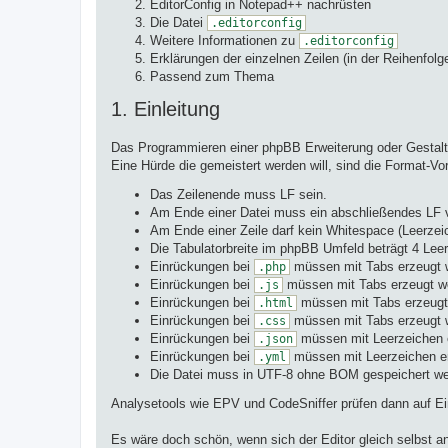
EditorConfig in Notepad++ nachrüsten
Die Datei
.editorconfig
Weitere Informationen zu
.editorconfig
Erklärungen der einzelnen Zeilen (in der Reihenfo
Passend zum Thema
1. Einleitung
Das Programmieren einer phpBB Erweiterung oder Gestalte
Eine Hürde die gemeistert werden will, sind die Format-V
Das Zeilenende muss LF sein.
Am Ende einer Datei muss ein abschließendes LF 
Am Ende einer Zeile darf kein Whitespace (Leerze
Die Tabulatorbreite im phpBB Umfeld beträgt 4 Lee
Einrückungen bei
müssen mit Tabs erzeugt 
.php
Einrückungen bei
müssen mit Tabs erzeugt w
.js
Einrückungen bei
müssen mit Tabs erzeugt
.html
Einrückungen bei
müssen mit Tabs erzeugt 
.css
Einrückungen bei
müssen mit Leerzeichen 
.json
Einrückungen bei
müssen mit Leerzeichen e
.yml
Die Datei muss in UTF-8 ohne BOM gespeichert we
Analysetools wie EPV und CodeSniffer prüfen dann auf Ei
Es wäre doch schön, wenn sich der Editor gleich selbst an