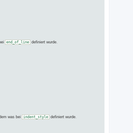
bei
definiert wurde.
end_of_line
chdem was bei
definiert wurde.
indent_style