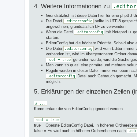
4. Weitere Informationen zu
.editor
Grundsätzlich ist diese Datei hier für eine phpBB
Die Datei
sollte in UTF-8 gespeic
.editorconfig
angewöhnen, grundsätzlich LF zu verwenden.
Wenn die Datei
mit Notepad++ geä
.editorconfig
starten.
EditorConfig hat die höchste Priorität. Sobald also
Die Datei
wird vom Editor immer z
.editorconfig
vorhanden ist, wird im übergeordneten Ordner dana
gefunden wurde, wird die Suche ges
root = true
Man kann so quasi eine primäre und mehrere seku
Regeln werden in dieser Datei immer von oben nach
Datei auch Gebrauch gemacht. Man 
.editorconfig
möglich.
5. Erklärungen der einzelnen Zeilen 
# ...
Kommentare die von EditorConfig ignoriert werden.
root = true
true = Oberste EditorConfig Datei. In höheren Ordnereben
false = Es wird auch in höheren Ordnerebenen nach
.edi