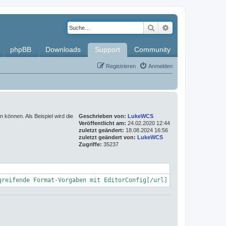
Suche
Erweiterte Such
phpBB
Downloads
Support
Community
Registrieren
Anmelden
 können. Als Beispiel wird die
Geschrieben von:
LukeWCS
Veröffentlicht am:
24.02.2020 12:44
zuletzt geändert:
18.08.2024 16:56
zuletzt geändert von:
LukeWCS
Zugriffe:
35237
greifende Format-Vorgaben mit EditorConfig[/url]