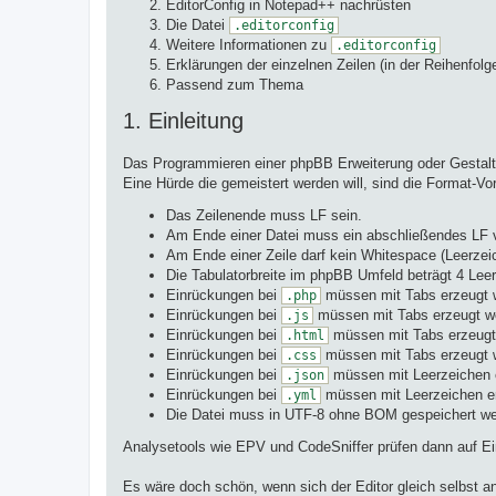
EditorConfig in Notepad++ nachrüsten
Die Datei
.editorconfig
Weitere Informationen zu
.editorconfig
Erklärungen der einzelnen Zeilen (in der Reihenfo
Passend zum Thema
1. Einleitung
Das Programmieren einer phpBB Erweiterung oder Gestalte
Eine Hürde die gemeistert werden will, sind die Format-V
Das Zeilenende muss LF sein.
Am Ende einer Datei muss ein abschließendes LF 
Am Ende einer Zeile darf kein Whitespace (Leerze
Die Tabulatorbreite im phpBB Umfeld beträgt 4 Lee
Einrückungen bei
müssen mit Tabs erzeugt 
.php
Einrückungen bei
müssen mit Tabs erzeugt w
.js
Einrückungen bei
müssen mit Tabs erzeugt
.html
Einrückungen bei
müssen mit Tabs erzeugt 
.css
Einrückungen bei
müssen mit Leerzeichen 
.json
Einrückungen bei
müssen mit Leerzeichen e
.yml
Die Datei muss in UTF-8 ohne BOM gespeichert we
Analysetools wie EPV und CodeSniffer prüfen dann auf Ei
Es wäre doch schön, wenn sich der Editor gleich selbst an