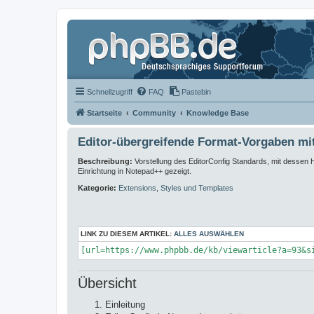
Schnellzugriff
FAQ
Pastebin
Startseite
Community
Knowledge Base
Editor-übergreifende Format-Vorgaben mi
Beschreibung:
Vorstellung des EditorConfig Standards, mit dessen Hi
Einrichtung in Notepad++ gezeigt.
Kategorie:
Extensions
,
Styles und Templates
LINK ZU DIESEM ARTIKEL:
ALLES AUSWÄHLEN
[url=https://www.phpbb.de/kb/viewarticle?a=93&s
Übersicht
Einleitung