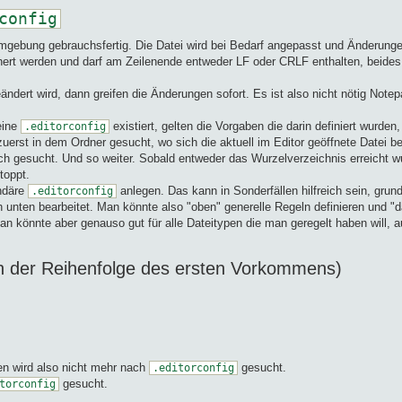
config
 Umgebung gebrauchsfertig. Die Datei wird bei Bedarf angepasst und Änderun
hert werden und darf am Zeilenende entweder LF oder CRLF enthalten, beides 
ndert wird, dann greifen die Änderungen sofort. Es ist also nicht nötig No
 eine
existiert, gelten die Vorgaben die darin definiert wurden
.editorconfig
uerst in dem Ordner gesucht, wo sich die aktuell im Editor geöffnete Datei 
ch gesucht. Und so weiter. Sobald entweder das Wurzelverzeichnis erreicht w
toppt.
ndäre
anlegen. Das kann in Sonderfällen hilfreich sein, grunds
.editorconfig
 unten bearbeitet. Man könnte also "oben" generelle Regeln definieren und "
könnte aber genauso gut für alle Dateitypen die man geregelt haben will, auc
(in der Reihenfolge des ersten Vorkommens)
en wird also nicht mehr nach
gesucht.
.editorconfig
gesucht.
torconfig