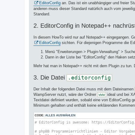
EditorConfig
an. Das ist ein unabhängiger und freier S
anderen muss dieser Standard natürlich auch vom jeweilige
Standard.
2. EditorConfig in Notepad++ nachrüs
In diesem HowTo wird nur auf Notepad++ eingegangen. Grun
EditorConfig
sichten. Für diejenigen Programme die Edi
Menü "Erweiterungen > Plugin-Verwaltung" > Suchen
Dann in der Liste bei "EditorConfig" den Haken setz
Mehr hat man in Notepad++ nicht mit dem Plugin zu tun. Da
3. Die Datei
.editorconfig
Der Inhalt der folgenden Datei muss mit dem Dateinamen
WampServer nutzt, wäre der Ordner
ideal und bei X
www
Textdatei definiert wurden, sobald eine von EditorConfig g
Minimum gehalten und enthält keine erklärenden Kommentar
CODE:
ALLES AUSWÄHLEN
# EditorConfig is awesome: https://EditorConfig
# phpBB Programmierrichtlinien - Editor Vorgabe