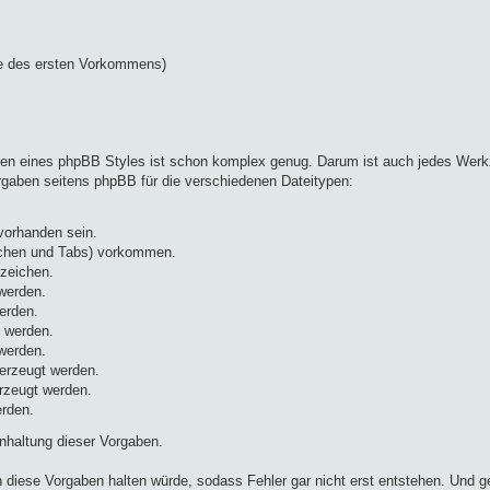
lge des ersten Vorkommens)
n eines phpBB Styles ist schon komplex genug. Darum ist auch jedes Werkze
orgaben seitens phpBB für die verschiedenen Dateitypen:
vorhanden sein.
ichen und Tabs) vorkommen.
rzeichen.
werden.
erden.
 werden.
werden.
erzeugt werden.
rzeugt werden.
rden.
nhaltung dieser Vorgaben.
 diese Vorgaben halten würde, sodass Fehler gar nicht erst entstehen. Und ge