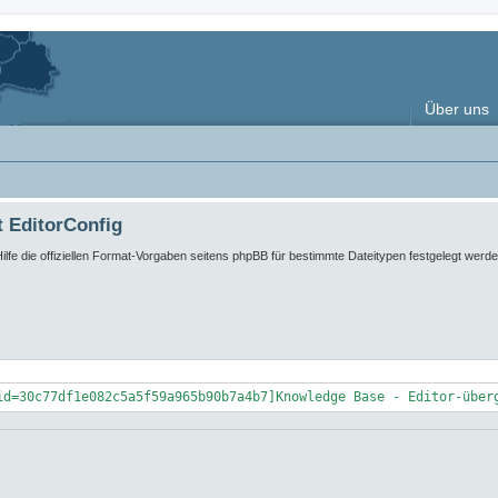
Über uns
t EditorConfig
lfe die offiziellen Format-Vorgaben seitens phpBB für bestimmte Dateitypen festgelegt werden
id=30c77df1e082c5a5f59a965b90b7a4b7]Knowledge Base - Editor-über