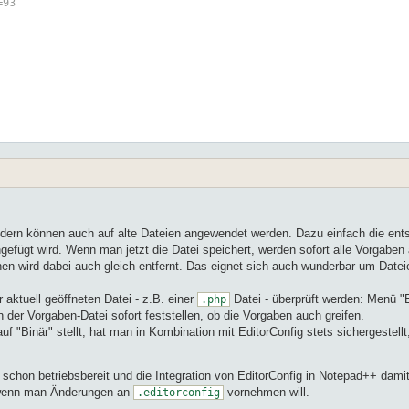
=93
ondern können auch auf alte Dateien angewendet werden. Dazu einfach die en
ingefügt wird. Wenn man jetzt die Datei speichert, werden sofort alle Vorgab
hen wird dabei auch gleich entfernt. Das eignet sich auch wunderbar um Date
aktuell geöffneten Datei - z.B. einer
Datei - überprüft werden: Menü "
.php
 der Vorgaben-Datei sofort feststellen, ob die Vorgaben auch greifen.
Binär" stellt, hat man in Kombination mit EditorConfig stets sichergestellt
schon betriebsbereit und die Integration von EditorConfig in Notepad++ dami
, wenn man Änderungen an
vornehmen will.
.editorconfig