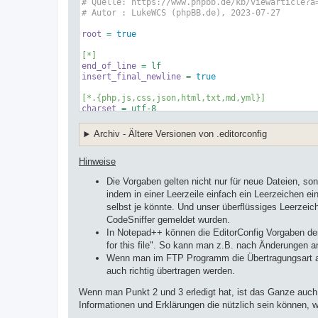
# Quelle: https://www.phpbb.de/kb/viewarticle?a
# Autor : LukeWCS (phpBB.de), 2023-07-27
root
 = 
true
[*]
end_of_line
insert_final_newline
 = 
true
[*.{php,js,css,json,html,txt,md,yml}]
charset
 = utf-
8
indent_style
indent_size
 = 
4
Archiv - Ältere Versionen von .editorconfig
trim_trailing_whitespace
 = 
true
Hinweise
[*.{txt,md,yml}]
trim_trailing_whitespace
 = 
false
Die Vorgaben gelten nicht nur für neue Dateien, s
indem in einer Leerzeile einfach ein Leerzeichen e
[*.{json,yml}]
indent_style
selbst je könnte. Und unser überflüssiges Leerzeic
CodeSniffer gemeldet wurden.
In Notepad++ können die EditorConfig Vorgaben der 
for this file". So kann man z.B. nach Änderungen an
Wenn man im FTP Programm die Übertragungsart auf "
auch richtig übertragen werden.
Wenn man Punkt 2 und 3 erledigt hat, ist das Ganze auch 
Informationen und Erklärungen die nützlich sein können