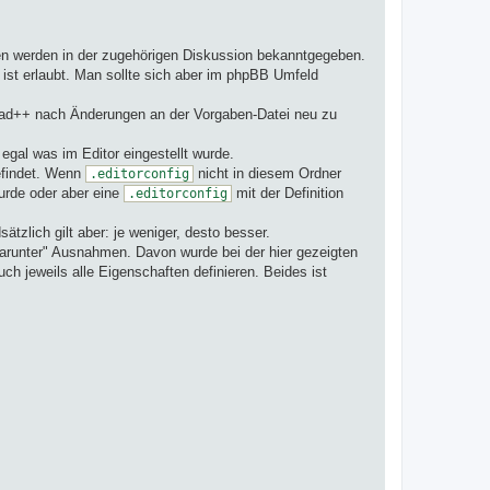
gen werden in der zugehörigen Diskussion bekanntgegeben.
ist erlaubt. Man sollte sich aber im phpBB Umfeld
tepad++ nach Änderungen an der Vorgaben-Datei neu zu
, egal was im Editor eingestellt wurde.
befindet. Wenn
nicht in diesem Ordner
.editorconfig
urde oder aber eine
mit der Definition
.editorconfig
ätzlich gilt aber: je weniger, desto besser.
darunter" Ausnahmen. Davon wurde bei der hier gezeigten
h jeweils alle Eigenschaften definieren. Beides ist