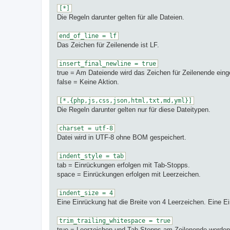
[*]
Die Regeln darunter gelten für alle Dateien.
end_of_line = lf
Das Zeichen für Zeilenende ist LF.
insert_final_newline = true
true = Am Dateiende wird das Zeichen für Zeilenende eing
false = Keine Aktion.
[*.{php,js,css,json,html,txt,md,yml}]
Die Regeln darunter gelten nur für diese Dateitypen.
charset = utf-8
Datei wird in UTF-8 ohne BOM gespeichert.
indent_style = tab
tab = Einrückungen erfolgen mit Tab-Stopps.
space = Einrückungen erfolgen mit Leerzeichen.
indent_size = 4
Eine Einrückung hat die Breite von 4 Leerzeichen. Eine
trim_trailing_whitespace = true
true = Leerzeichen und Tab-Stopps am Zeilenende werden e