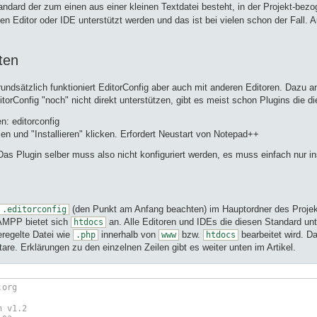
tandard der zum einen aus einer kleinen Textdatei besteht, in der Projekt-b
n Editor oder IDE unterstützt werden und das ist bei vielen schon der Fall. 
ten
dsätzlich funktioniert EditorConfig aber auch mit anderen Editoren. Dazu am
torConfig "noch" nicht direkt unterstützen, gibt es meist schon Plugins die 
: editorconfig
en und "Installieren" klicken. Erfordert Neustart von Notepad++
s Plugin selber muss also nicht konfiguriert werden, es muss einfach nur inst
(den Punkt am Anfang beachten) im Hauptordner des Proje
.editorconfig
AMPP bietet sich
an. Alle Editoren und IDEs die diesen Standard unt
htdocs
eregelte Datei wie
innerhalb von
bzw.
bearbeitet wird. Da
.php
www
htdocs
e. Erklärungen zu den einzelnen Zeilen gibt es weiter unten im Artikel.
.org
n v1.2