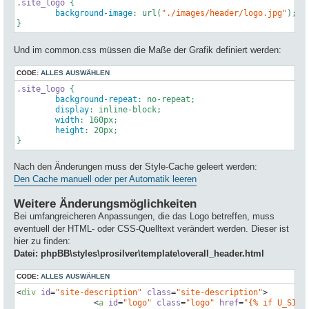
.site_logo
 {

background-image
: 
url
(
"./images/header/logo.jpg"
);

Und im common.css müssen die Maße der Grafik definiert werden:
CODE:
ALLES AUSWÄHLEN
.site_logo
 {

background-repeat
: no-repeat;

display
: inline-block;

width
: 
160px
;

height
: 
20px
;

}
Nach den Änderungen muss der Style-Cache geleert werden:
Den Cache manuell oder per Automatik leeren
Weitere Änderungsmöglichkeiten
Bei umfangreicheren Anpassungen, die das Logo betreffen, muss
eventuell der HTML- oder CSS-Quelltext verändert werden. Dieser ist
hier zu finden:
Datei:
phpBB\styles\prosilver\template\overall_header.html
CODE:
ALLES AUSWÄHLEN
<
div
id
=
"site-description"
class
=
"site-description"
>
<
a
id
=
"logo"
class
=
"logo"
href
=
"{% if U_SITE