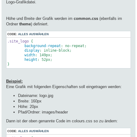
Logo-Grafikdatei.
Höhe und Breite der Grafik werden im
common.css
(ebenfalls im
Ordner
theme
) definiert.
CODE:
ALLES AUSWÄHLEN
.site_logo
 {

background-repeat
: no-repeat;

display
: inline-block;

width
: 
149px
;

height
: 
52px
;

}
Beispiel:
Eine Grafik mit folgenden Eigenschaften soll eingetragen werden:
Dateiname: logo.jpg
Breite: 160px
Höhe: 20px
Pfad/Ordner: images/header
Dann ist der oben genannte Code im colours.css so zu ändern:
CODE:
ALLES AUSWÄHLEN