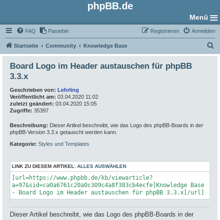
phpBB.de
Menü
FAQ
Pastebin
Registrieren
Anmelden
S
Startseite
Community
Knowledge Base
u
Board Logo im Header austauschen für phpBB
c
3.3.x
h
Geschrieben von:
Lehrling
e
Veröffentlicht am:
03.04.2020 11:02
zuletzt geändert:
03.04.2020 15:05
Zugriffe:
35397
Beschreibung:
Dieser Artikel beschreibt, wie das Logo des phpBB-Boards in der
phpBB-Version 3.3.x getauscht werden kann.
Kategorie:
Styles und Templates
LINK ZU DIESEM ARTIKEL:
ALLES AUSWÄHLEN
[url=https://www.phpbb.de/kb/viewarticle?
a=97&sid=ca0a6761c20a0c309c4a8f383cb4ecfe]Knowledge Base
- Board Logo im Header austauschen für phpBB 3.3.x[/url]
Dieser Artikel beschreibt, wie das Logo des phpBB-Boards in der