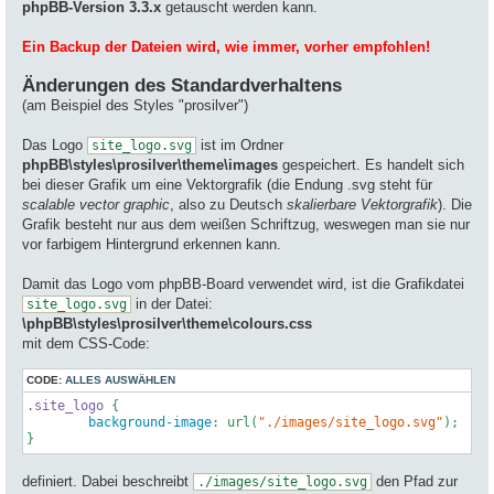
phpBB-Version 3.3.x
getauscht werden kann.
Ein Backup der Dateien wird, wie immer, vorher empfohlen!
Änderungen des Standardverhaltens
(am Beispiel des Styles "prosilver")
Das Logo
ist im Ordner
site_logo.svg
phpBB\styles\prosilver\theme\images
gespeichert. Es handelt sich
bei dieser Grafik um eine Vektorgrafik (die Endung .svg steht für
scalable vector graphic
, also zu Deutsch
skalierbare Vektorgrafik
). Die
Grafik besteht nur aus dem weißen Schriftzug, weswegen man sie nur
vor farbigem Hintergrund erkennen kann.
Damit das Logo vom phpBB-Board verwendet wird, ist die Grafikdatei
in der Datei:
site_logo.svg
\phpBB\styles\prosilver\theme\colours.css
mit dem CSS-Code:
CODE:
ALLES AUSWÄHLEN
.site_logo
 {

background-image
: 
url
(
"./images/site_logo.svg"
);

definiert. Dabei beschreibt
den Pfad zur
./images/site_logo.svg