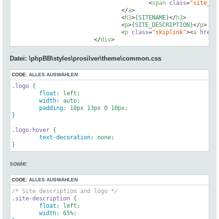
<
span
class
=
"site_lo
</
a
>
<
h1
>
{SITENAME}
</
h1
>
<
p
>
{SITE_DESCRIPTION}
</
p
>
<
p
class
=
"skiplink"
>
<
a
href
=
</
div
>
Datei:
\phpBB\styles\prosilver\theme\common.css
CODE:
ALLES AUSWÄHLEN
.logo
 {

float
: left;

width
: auto;

padding
: 
10px
13px
0
10px
;

}

.logo
:hover
 {

text-decoration
: none;

}
sowie:
CODE:
ALLES AUSWÄHLEN
/* Site description and logo */
.site-description
 {

float
: left;

width
: 
65%
;
