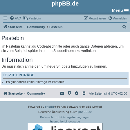
phpBB.de
Menü
FAQ
Pastebin
Registrieren
Anmelden
S
Startseite
Community
Pastebin
u
Pastebin
c
Im Pastebin kannst du Codeabschnitte oder auch ganze Dateien ablegen, um
h
sie zum Beispiel später in einem Supportthema zu verlinken.
e
Information
Du musst dich anmelden um neue Snippets hinzufügen zu können.
LETZTE EINTRÄGE
Es gibt derzeit keine Einträge im Pastebin.
Startseite
Community
Alle Zeiten sind
UTC+02:00
Powered by
phpBB
® Forum Software © phpBB Limited
Deutsche Übersetzung durch
phpBB.de
Datenschutz
|
Nutzungsbedingungen
hosted by Linevast.de