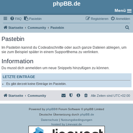
phpBB.de
Menü
FAQ
Pastebin
Registrieren
Anmelden
S
Startseite
Community
Pastebin
u
Pastebin
c
Im Pastebin kannst du Codeabschnitte oder auch ganze Dateien ablegen, um
h
sie zum Beispiel später in einem Supportthema zu verlinken.
e
Information
Du musst dich anmelden um neue Snippets hinzufügen zu können.
LETZTE EINTRÄGE
Es gibt derzeit keine Einträge im Pastebin.
Startseite
Community
Alle Zeiten sind
UTC+02:00
Powered by
phpBB
® Forum Software © phpBB Limited
Deutsche Übersetzung durch
phpBB.de
Datenschutz
|
Nutzungsbedingungen
hosted by Linevast.de