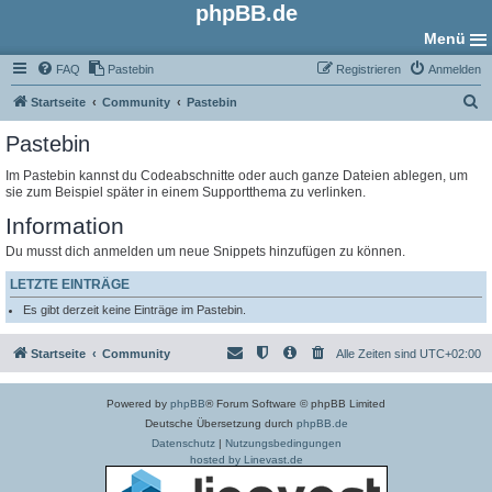
phpBB.de
Menü
FAQ
Pastebin
Registrieren
Anmelden
S
Startseite
Community
Pastebin
u
Pastebin
c
Im Pastebin kannst du Codeabschnitte oder auch ganze Dateien ablegen, um
h
sie zum Beispiel später in einem Supportthema zu verlinken.
e
Information
Du musst dich anmelden um neue Snippets hinzufügen zu können.
LETZTE EINTRÄGE
Es gibt derzeit keine Einträge im Pastebin.
Startseite
Community
Alle Zeiten sind
UTC+02:00
Powered by
phpBB
® Forum Software © phpBB Limited
Deutsche Übersetzung durch
phpBB.de
Datenschutz
|
Nutzungsbedingungen
hosted by Linevast.de