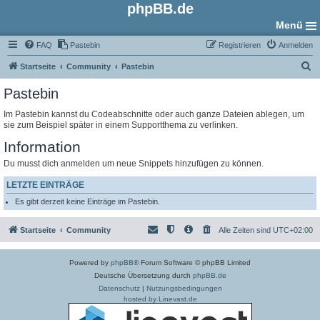
phpBB.de
Menü
FAQ
Pastebin
Registrieren
Anmelden
S
Startseite
Community
Pastebin
u
Pastebin
c
Im Pastebin kannst du Codeabschnitte oder auch ganze Dateien ablegen, um
h
sie zum Beispiel später in einem Supportthema zu verlinken.
e
Information
Du musst dich anmelden um neue Snippets hinzufügen zu können.
LETZTE EINTRÄGE
Es gibt derzeit keine Einträge im Pastebin.
Startseite
Community
Alle Zeiten sind
UTC+02:00
Powered by
phpBB
® Forum Software © phpBB Limited
Deutsche Übersetzung durch
phpBB.de
Datenschutz
|
Nutzungsbedingungen
hosted by Linevast.de