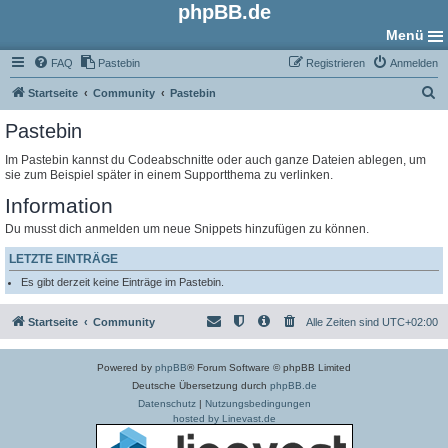
phpBB.de
Menü
FAQ
Pastebin
Registrieren
Anmelden
S
Startseite
Community
Pastebin
u
Pastebin
c
Im Pastebin kannst du Codeabschnitte oder auch ganze Dateien ablegen, um
h
sie zum Beispiel später in einem Supportthema zu verlinken.
e
Information
Du musst dich anmelden um neue Snippets hinzufügen zu können.
LETZTE EINTRÄGE
Es gibt derzeit keine Einträge im Pastebin.
Startseite
Community
Alle Zeiten sind
UTC+02:00
Powered by
phpBB
® Forum Software © phpBB Limited
Deutsche Übersetzung durch
phpBB.de
Datenschutz
|
Nutzungsbedingungen
hosted by Linevast.de