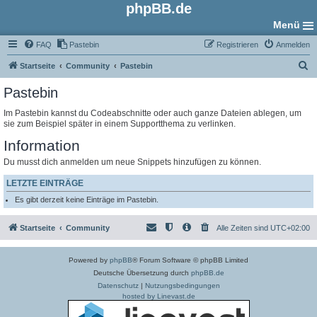
phpBB.de
Menü
FAQ
Pastebin
Registrieren
Anmelden
S
Startseite
Community
Pastebin
u
Pastebin
c
Im Pastebin kannst du Codeabschnitte oder auch ganze Dateien ablegen, um
h
sie zum Beispiel später in einem Supportthema zu verlinken.
e
Information
Du musst dich anmelden um neue Snippets hinzufügen zu können.
LETZTE EINTRÄGE
Es gibt derzeit keine Einträge im Pastebin.
Startseite
Community
Alle Zeiten sind
UTC+02:00
Powered by
phpBB
® Forum Software © phpBB Limited
Deutsche Übersetzung durch
phpBB.de
Datenschutz
|
Nutzungsbedingungen
hosted by Linevast.de