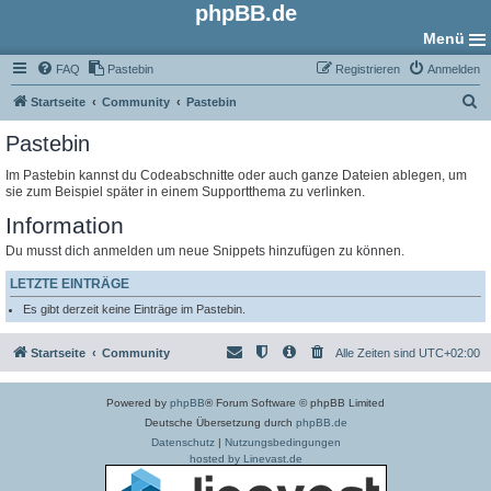
phpBB.de
Menü
FAQ
Pastebin
Registrieren
Anmelden
S
Startseite
Community
Pastebin
u
Pastebin
c
Im Pastebin kannst du Codeabschnitte oder auch ganze Dateien ablegen, um
h
sie zum Beispiel später in einem Supportthema zu verlinken.
e
Information
Du musst dich anmelden um neue Snippets hinzufügen zu können.
LETZTE EINTRÄGE
Es gibt derzeit keine Einträge im Pastebin.
Startseite
Community
Alle Zeiten sind
UTC+02:00
Powered by
phpBB
® Forum Software © phpBB Limited
Deutsche Übersetzung durch
phpBB.de
Datenschutz
|
Nutzungsbedingungen
hosted by Linevast.de