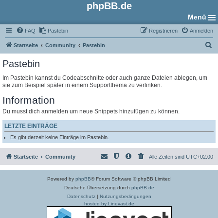
phpBB.de
Menü
FAQ
Pastebin
Registrieren
Anmelden
S
Startseite
Community
Pastebin
u
Pastebin
c
Im Pastebin kannst du Codeabschnitte oder auch ganze Dateien ablegen, um
h
sie zum Beispiel später in einem Supportthema zu verlinken.
e
Information
Du musst dich anmelden um neue Snippets hinzufügen zu können.
LETZTE EINTRÄGE
Es gibt derzeit keine Einträge im Pastebin.
Startseite
Community
Alle Zeiten sind
UTC+02:00
Powered by
phpBB
® Forum Software © phpBB Limited
Deutsche Übersetzung durch
phpBB.de
Datenschutz
|
Nutzungsbedingungen
hosted by Linevast.de