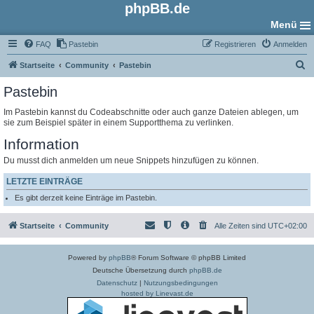
phpBB.de
Menü
FAQ
Pastebin
Registrieren
Anmelden
S
Startseite
Community
Pastebin
u
Pastebin
c
Im Pastebin kannst du Codeabschnitte oder auch ganze Dateien ablegen, um
h
sie zum Beispiel später in einem Supportthema zu verlinken.
e
Information
Du musst dich anmelden um neue Snippets hinzufügen zu können.
LETZTE EINTRÄGE
Es gibt derzeit keine Einträge im Pastebin.
Startseite
Community
Alle Zeiten sind
UTC+02:00
Powered by
phpBB
® Forum Software © phpBB Limited
Deutsche Übersetzung durch
phpBB.de
Datenschutz
|
Nutzungsbedingungen
hosted by Linevast.de