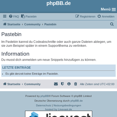
phpBB.de
Menü
FAQ
Pastebin
Registrieren
Anmelden
S
Startseite
Community
Pastebin
u
Pastebin
c
Im Pastebin kannst du Codeabschnitte oder auch ganze Dateien ablegen, um
h
sie zum Beispiel später in einem Supportthema zu verlinken.
e
Information
Du musst dich anmelden um neue Snippets hinzufügen zu können.
LETZTE EINTRÄGE
Es gibt derzeit keine Einträge im Pastebin.
Startseite
Community
Alle Zeiten sind
UTC+02:00
Powered by
phpBB
® Forum Software © phpBB Limited
Deutsche Übersetzung durch
phpBB.de
Datenschutz
|
Nutzungsbedingungen
hosted by Linevast.de