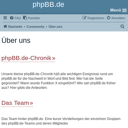
phpBB.de
Menü
FAQ
Pastebin
Registrieren
Anmelden
S
Startseite
Community
Über uns
u
Über uns
c
h
e
phpBB.de-Chronik
Unsere kleine phpBB.de-Chronik hält alle wichtigen Ereignisse rund um
phpBB.de für die Nachwelt in Wort und Bild fest. Wer hat die Seite
gegründet? Wann wurde Funktion X eingeführt? Wie sah phpBB.de früher
aus? Hier gibts die Antworten.
Das Team
Das Team hinter phpBB.de. Eine kurze Vorstellungen der einzelnen Gruppen
des phpBB.de-Teams und deren Mitglieder.