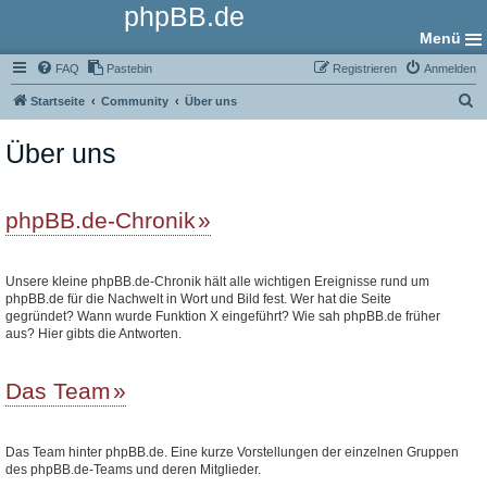
phpBB.de
Menü
FAQ
Pastebin
Registrieren
Anmelden
S
Startseite
Community
Über uns
u
Über uns
c
h
e
phpBB.de-Chronik
Unsere kleine phpBB.de-Chronik hält alle wichtigen Ereignisse rund um
phpBB.de für die Nachwelt in Wort und Bild fest. Wer hat die Seite
gegründet? Wann wurde Funktion X eingeführt? Wie sah phpBB.de früher
aus? Hier gibts die Antworten.
Das Team
Das Team hinter phpBB.de. Eine kurze Vorstellungen der einzelnen Gruppen
des phpBB.de-Teams und deren Mitglieder.