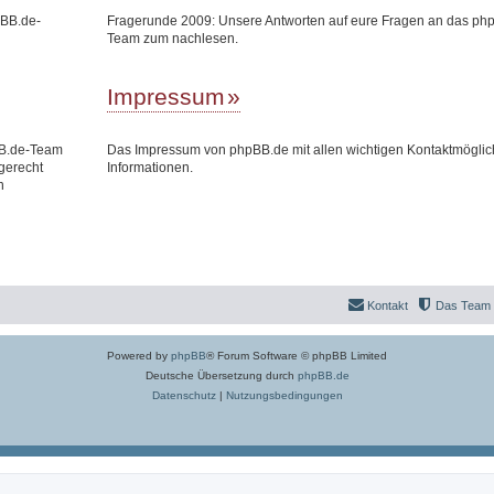
pBB.de-
Fragerunde 2009: Unsere Antworten auf eure Fragen an das ph
Team zum nachlesen.
Impressum
BB.de-Team
Das Impressum von phpBB.de mit allen wichtigen Kontaktmöglic
gerecht
Informationen.
n
Kontakt
Das Team
Powered by
phpBB
® Forum Software © phpBB Limited
Deutsche Übersetzung durch
phpBB.de
Datenschutz
|
Nutzungsbedingungen