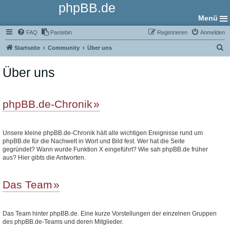
phpBB.de
Menü
FAQ
Pastebin
Registrieren
Anmelden
S
Startseite
Community
Über uns
u
Über uns
c
h
e
phpBB.de-Chronik
Unsere kleine phpBB.de-Chronik hält alle wichtigen Ereignisse rund um
phpBB.de für die Nachwelt in Wort und Bild fest. Wer hat die Seite
gegründet? Wann wurde Funktion X eingeführt? Wie sah phpBB.de früher
aus? Hier gibts die Antworten.
Das Team
Das Team hinter phpBB.de. Eine kurze Vorstellungen der einzelnen Gruppen
des phpBB.de-Teams und deren Mitglieder.