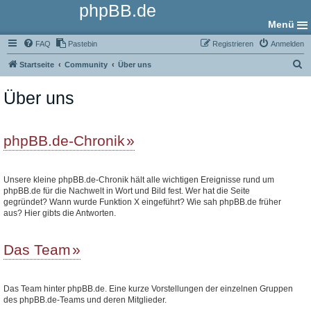
phpBB.de
Menü
FAQ
Pastebin
Registrieren
Anmelden
S
Startseite
Community
Über uns
u
Über uns
c
h
e
phpBB.de-Chronik
Unsere kleine phpBB.de-Chronik hält alle wichtigen Ereignisse rund um
phpBB.de für die Nachwelt in Wort und Bild fest. Wer hat die Seite
gegründet? Wann wurde Funktion X eingeführt? Wie sah phpBB.de früher
aus? Hier gibts die Antworten.
Das Team
Das Team hinter phpBB.de. Eine kurze Vorstellungen der einzelnen Gruppen
des phpBB.de-Teams und deren Mitglieder.