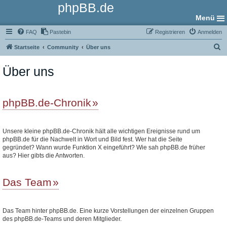
phpBB.de
Menü
FAQ
Pastebin
Registrieren
Anmelden
S
Startseite
Community
Über uns
u
Über uns
c
h
e
phpBB.de-Chronik
Unsere kleine phpBB.de-Chronik hält alle wichtigen Ereignisse rund um
phpBB.de für die Nachwelt in Wort und Bild fest. Wer hat die Seite
gegründet? Wann wurde Funktion X eingeführt? Wie sah phpBB.de früher
aus? Hier gibts die Antworten.
Das Team
Das Team hinter phpBB.de. Eine kurze Vorstellungen der einzelnen Gruppen
des phpBB.de-Teams und deren Mitglieder.