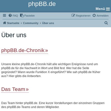
phpBB.de
Menü
FAQ
Pastebin
Registrieren
Anmelden
S
Startseite
Community
Über uns
u
Über uns
c
h
e
phpBB.de-Chronik
Unsere kleine phpBB.de-Chronik hält alle wichtigen Ereignisse rund um
phpBB.de für die Nachwelt in Wort und Bild fest. Wer hat die Seite
gegründet? Wann wurde Funktion X eingeführt? Wie sah phpBB.de früher
aus? Hier gibts die Antworten.
Das Team
Das Team hinter phpBB.de. Eine kurze Vorstellungen der einzelnen Gruppen
des phpBB.de-Teams und deren Mitglieder.