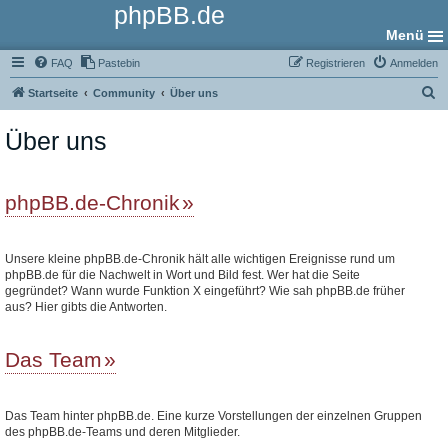
phpBB.de
Menü
FAQ
Pastebin
Registrieren
Anmelden
S
Startseite
Community
Über uns
u
Über uns
c
h
e
phpBB.de-Chronik
Unsere kleine phpBB.de-Chronik hält alle wichtigen Ereignisse rund um
phpBB.de für die Nachwelt in Wort und Bild fest. Wer hat die Seite
gegründet? Wann wurde Funktion X eingeführt? Wie sah phpBB.de früher
aus? Hier gibts die Antworten.
Das Team
Das Team hinter phpBB.de. Eine kurze Vorstellungen der einzelnen Gruppen
des phpBB.de-Teams und deren Mitglieder.