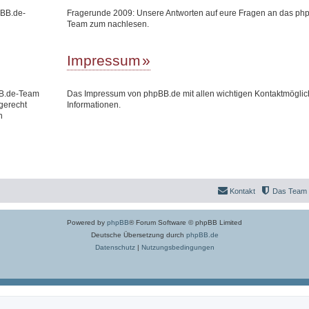
pBB.de-
Fragerunde 2009: Unsere Antworten auf eure Fragen an das ph
Team zum nachlesen.
Impressum
BB.de-Team
Das Impressum von phpBB.de mit allen wichtigen Kontaktmöglic
gerecht
Informationen.
n
Kontakt
Das Team
Powered by
phpBB
® Forum Software © phpBB Limited
Deutsche Übersetzung durch
phpBB.de
Datenschutz
|
Nutzungsbedingungen