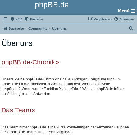
phpBB.de
Menü
FAQ
Pastebin
Registrieren
Anmelden
S
Startseite
Community
Über uns
u
Über uns
c
h
e
phpBB.de-Chronik
Unsere kleine phpBB.de-Chronik hält alle wichtigen Ereignisse rund um
phpBB.de für die Nachwelt in Wort und Bild fest. Wer hat die Seite
gegründet? Wann wurde Funktion X eingeführt? Wie sah phpBB.de früher
aus? Hier gibts die Antworten.
Das Team
Das Team hinter phpBB.de. Eine kurze Vorstellungen der einzelnen Gruppen
des phpBB.de-Teams und deren Mitglieder.