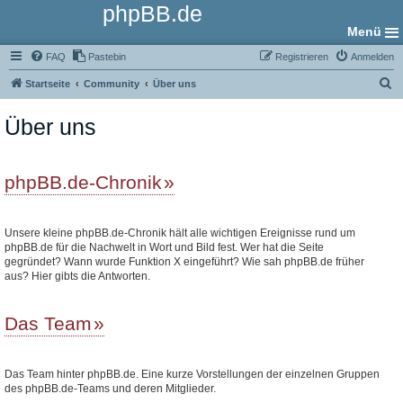
phpBB.de
Menü
FAQ
Pastebin
Registrieren
Anmelden
S
Startseite
Community
Über uns
u
Über uns
c
h
e
phpBB.de-Chronik
Unsere kleine phpBB.de-Chronik hält alle wichtigen Ereignisse rund um
phpBB.de für die Nachwelt in Wort und Bild fest. Wer hat die Seite
gegründet? Wann wurde Funktion X eingeführt? Wie sah phpBB.de früher
aus? Hier gibts die Antworten.
Das Team
Das Team hinter phpBB.de. Eine kurze Vorstellungen der einzelnen Gruppen
des phpBB.de-Teams und deren Mitglieder.