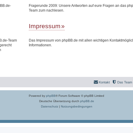
pBB.de-
Fragerunde 2009: Unsere Antworten auf eure Fragen an das ph
Team zum nachlesen.
Impressum
BB.de-Team
Das Impressum von phpBB.de mit allen wichtigen Kontaktmöglic
gerecht
Informationen.
n
Kontakt
Das Team
Powered by
phpBB
® Forum Software © phpBB Limited
Deutsche Übersetzung durch
phpBB.de
Datenschutz
|
Nutzungsbedingungen